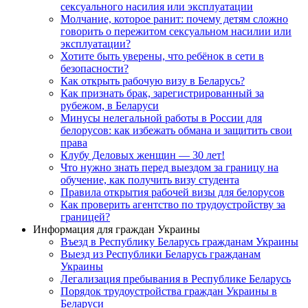
сексуального насилия или эксплуатации
Молчание, которое ранит: почему детям сложно
говорить о пережитом сексуальном насилии или
эксплуатации?
Хотите быть уверены, что ребёнок в сети в
безопасности?
Как открыть рабочую визу в Беларусь?
Как признать брак, зарегистрированный за
рубежом, в Беларуси
Минусы нелегальной работы в России для
белорусов: как избежать обмана и защитить свои
права
Клубу Деловых женщин — 30 лет!
Что нужно знать перед выездом за границу на
обучение, как получить визу студента
Правила открытия рабочей визы для белорусов
Как проверить агентство по трудоустройству за
границей?
Информация для граждан Украины
Въезд в Республику Беларусь гражданам Украины
Выезд из Республики Беларусь гражданам
Украины
Легализация пребывания в Республике Беларусь
Порядок трудоустройства граждан Украины в
Беларуси