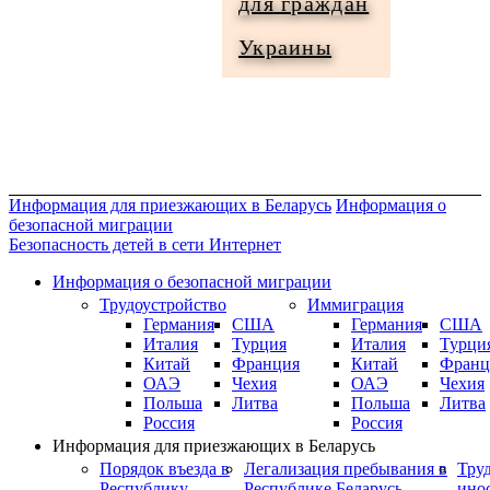
для граждан
Информация
Украины
для
граждан
Украины
Информация для приезжающих в Беларусь
Информация о
безопасной миграции
Безопасность детей в сети Интернет
Информация о безопасной миграции
Трудоустройство
Иммиграция
Германия
США
Германия
США
Италия
Турция
Италия
Турци
Китай
Франция
Китай
Франц
ОАЭ
Чехия
ОАЭ
Чехия
Польша
Литва
Польша
Литва
Россия
Россия
Информация для приезжающих в Беларусь
Порядок въезда в
Легализация пребывания в
Тру
Республику
Республике Беларусь
ино