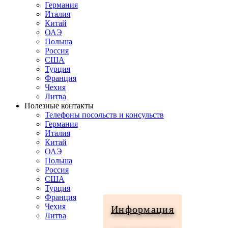
Германия
Италия
Китай
ОАЭ
Польша
Россия
США
Турция
Франция
Чехия
Литва
Полезные контакты
Телефоны посольств и консульств
Германия
Италия
Китай
ОАЭ
Польша
Россия
США
Турция
Франция
Чехия
Информация
Литва