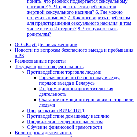
понять, что ребенок подвергается сексуальному
насилию?
5. Что делать, если ребенок стал
жертвой сексуального насилия?
6. Где можно
получить помощь?
7. Как поговорить с ребенком
для предотвращения сексуального насилия, в том
числе в сети Интернет?
8. Что нужно знать
родителям?
ОО «Клуб Деловых женщин»
Новости по вопросам безопасного выезда и пребывания
в РБ
Реализованные проекты
Текущая проектная деятельность
Противодействие торговле людьми
Горячая линия по безопасному выезду,
порядок въезда в Беларусь
Информационно-просветительская
деятельность
Оказание помощи потерпевшим от торговли
людьми
Профилактика ВИЧ/СПИД
Противодействие домашнему насилию
Продвижение гендерного равенства
Обучение финансовой грамотности
Волонтерская деятельность