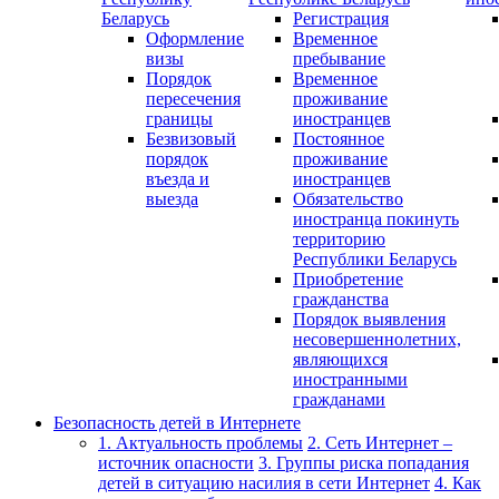
Беларусь
Регистрация
Оформление
Временное
визы
пребывание
Порядок
Временное
пересечения
проживание
границы
иностранцев
Безвизовый
Постоянное
порядок
проживание
въезда и
иностранцев
выезда
Обязательство
иностранца покинуть
территорию
Республики Беларусь
Приобретение
гражданства
Порядок выявления
несовершеннолетних,
являющихся
иностранными
гражданами
Безопасность детей в Интернете
1. Актуальность проблемы
2. Сеть Интернет –
источник опасности
3. Группы риска попадания
детей в ситуацию насилия в сети Интернет
4. Как