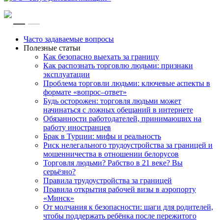
RU
EN
Часто задаваемые вопросы
Полезные статьи
Как безопасно выехать за границу
Как распознать торговлю людьми: признаки
эксплуатации
Проблема торговли людьми: ключевые аспекты в
формате «вопрос–ответ»
Будь осторожен: торговля людьми может
начинаться с ложных обещаний в интернете
Обязанности работодателей, принимающих на
работу иностранцев
Брак в Турции: мифы и реальность
Риск нелегального трудоустройства за границей и
мошенничества в отношении белорусов
Торговля людьми? Рабство в 21 веке? Вы
серьёзно?
Правила трудоустройства за границей
Правила открытия рабочей визы в аэропорту
«Минск»
От молчания к безопасности: шаги для родителей,
чтобы поддержать ребёнка после пережитого