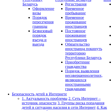
Беларусь
Регистрация
Оформление
Временное
визы
пребывание
Порядок
Временное
пересечения
проживание
границы
иностранцев
Безвизовый
Постоянное
порядок
проживание
въезда и
иностранцев
выезда
Обязательство
иностранца покинуть
территорию
Республики Беларусь
Приобретение
гражданства
Порядок выявления
несовершеннолетних,
являющихся
иностранными
гражданами
Безопасность детей в Интернете
1. Актуальность проблемы
2. Сеть Интернет –
источник опасности
3. Группы риска попадания
детей в ситуацию насилия в сети Интернет
4. Как