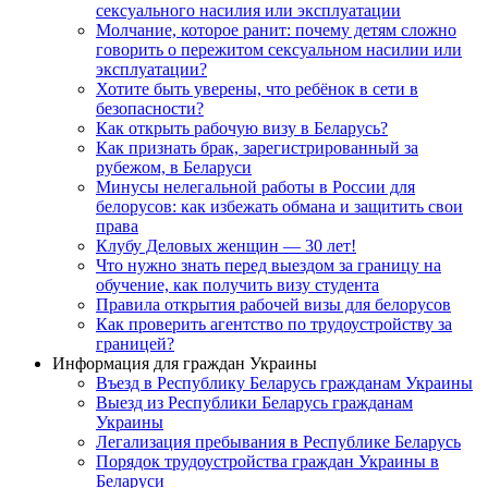
сексуального насилия или эксплуатации
Молчание, которое ранит: почему детям сложно
говорить о пережитом сексуальном насилии или
эксплуатации?
Хотите быть уверены, что ребёнок в сети в
безопасности?
Как открыть рабочую визу в Беларусь?
Как признать брак, зарегистрированный за
рубежом, в Беларуси
Минусы нелегальной работы в России для
белорусов: как избежать обмана и защитить свои
права
Клубу Деловых женщин — 30 лет!
Что нужно знать перед выездом за границу на
обучение, как получить визу студента
Правила открытия рабочей визы для белорусов
Как проверить агентство по трудоустройству за
границей?
Информация для граждан Украины
Въезд в Республику Беларусь гражданам Украины
Выезд из Республики Беларусь гражданам
Украины
Легализация пребывания в Республике Беларусь
Порядок трудоустройства граждан Украины в
Беларуси