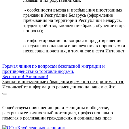
людьми и их родственникам;
- особенности въезда и пребывания иностранных
граждан в Республике Беларусь (оформление
пребывания на территории Республики Беларусь,
трудоустройство, заключение брака, обучение и др.
вопросы);
- информирование по вопросам предотвращения
сексуального насилия и вовлечения в порносъемки
несовершеннолетних, в том числе в сети Интернет;
Горячая линия по вопросам безопасной миграции и
противодействию торговле людьми.
Бесплатно! Анонимно!
Звонки и письменные обращения временно не принимаются.
Используйте информацию размещенную на нашем сайте!
Информация о безопасной миграции
Информация для приезжающих в Беларусь
Содействуем повышению роли женщины в обществе,
раскрывая ее личностный потенциал, профессионально
помогая в реализации гражданских и социальных прав