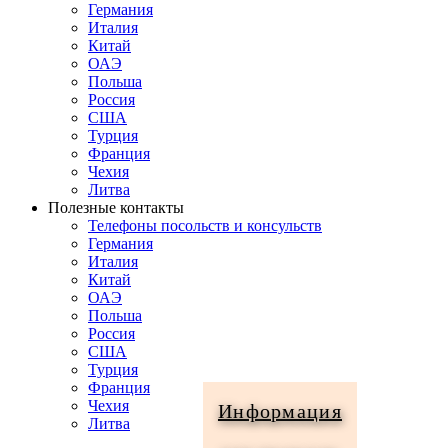
Германия
Италия
Китай
ОАЭ
Польша
Россия
США
Турция
Франция
Чехия
Литва
Полезные контакты
Телефоны посольств и консульств
Германия
Италия
Китай
ОАЭ
Польша
Россия
США
Турция
Франция
Чехия
Информация
Литва