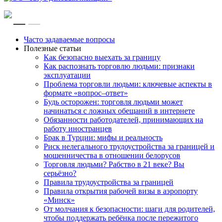
RU
EN
Часто задаваемые вопросы
Полезные статьи
Как безопасно выехать за границу
Как распознать торговлю людьми: признаки
эксплуатации
Проблема торговли людьми: ключевые аспекты в
формате «вопрос–ответ»
Будь осторожен: торговля людьми может
начинаться с ложных обещаний в интернете
Обязанности работодателей, принимающих на
работу иностранцев
Брак в Турции: мифы и реальность
Риск нелегального трудоустройства за границей и
мошенничества в отношении белорусов
Торговля людьми? Рабство в 21 веке? Вы
серьёзно?
Правила трудоустройства за границей
Правила открытия рабочей визы в аэропорту
«Минск»
От молчания к безопасности: шаги для родителей,
чтобы поддержать ребёнка после пережитого