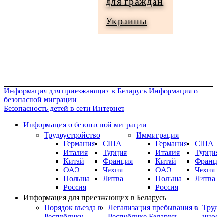
для граждан
Информация
Украины
для
граждан
Украины
Информация для приезжающих в Беларусь
Информация о
безопасной миграции
Безопасность детей в сети Интернет
Информация о безопасной миграции
Трудоустройство
Иммиграция
Германия
США
Германия
США
Италия
Турция
Италия
Турци
Китай
Франция
Китай
Франц
ОАЭ
Чехия
ОАЭ
Чехия
Польша
Литва
Польша
Литва
Россия
Россия
Информация для приезжающих в Беларусь
Порядок въезда в
Легализация пребывания в
Тру
Республику
Республике Беларусь
ино