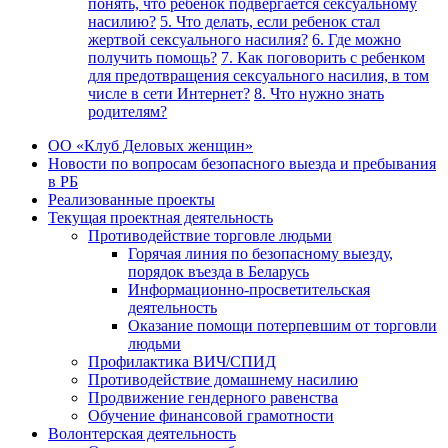
понять, что ребенок подвергается сексуальному
насилию?
5. Что делать, если ребенок стал
жертвой сексуального насилия?
6. Где можно
получить помощь?
7. Как поговорить с ребенком
для предотвращения сексуального насилия, в том
числе в сети Интернет?
8. Что нужно знать
родителям?
ОО «Клуб Деловых женщин»
Новости по вопросам безопасного выезда и пребывания
в РБ
Реализованные проекты
Текущая проектная деятельность
Противодействие торговле людьми
Горячая линия по безопасному выезду,
порядок въезда в Беларусь
Информационно-просветительская
деятельность
Оказание помощи потерпевшим от торговли
людьми
Профилактика ВИЧ/СПИД
Противодействие домашнему насилию
Продвижение гендерного равенства
Обучение финансовой грамотности
Волонтерская деятельность