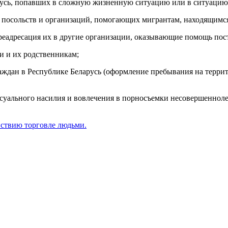
русь, попавших в сложную жизненную ситуацию или в ситуацию
 посольств и организаций, помогающих мигрантам, находящимся 
реадресация их в другие организации, оказывающие помощь по
и и их родственникам;
аждан в Республике Беларусь (оформление пребывания на террит
уального насилия и вовлечения в порносъемки несовершеннолет
йствию торговле людьми.