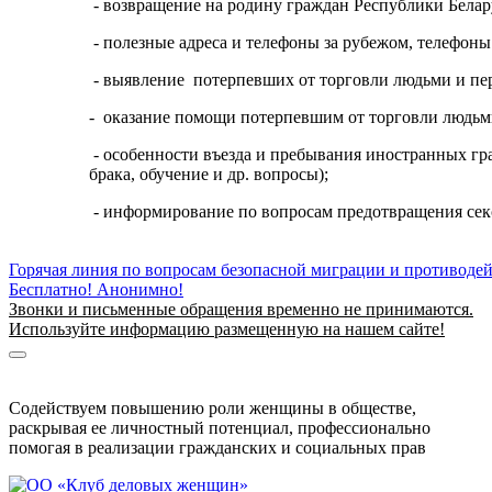
- возвращение на родину граждан Республики Бела
- полезные адреса и телефоны за рубежом, телефоны
- выявление потерпевших от торговли людьми и пе
- оказание помощи потерпевшим от торговли людьм
- особенности въезда и пребывания иностранных гр
брака, обучение и др. вопросы);
- информирование по вопросам предотвращения секс
Горячая линия по вопросам безопасной миграции и противоде
Бесплатно! Анонимно!
Звонки и письменные обращения временно не принимаются.
Используйте информацию размещенную на нашем сайте!
Информация о безопасной миграции
Информация для приезжающих в Беларусь
Содействуем повышению роли женщины в обществе,
раскрывая ее личностный потенциал, профессионально
помогая в реализации гражданских и социальных прав