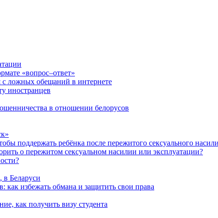
атации
ормате «вопрос–ответ»
я с ложных обещаний в интернете
ту иностранцев
 мошенничества в отношении белорусов
ск»
чтобы поддержать ребёнка после пережитого сексуального насил
ворить о пережитом сексуальном насилии или эксплуатации?
ности?
, в Беларуси
: как избежать обмана и защитить свои права
ние, как получить визу студента