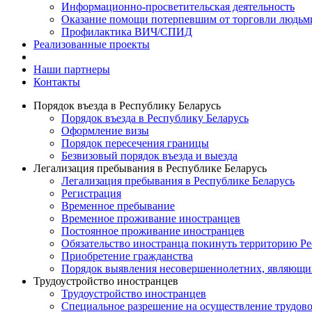
Информационно-просветительская деятельность
Оказание помощи потерпевшим от торговли людьм
Профилактика ВИЧ/СПИД
Реализованные проекты
Наши партнеры
Контакты
Порядок въезда в Республику Беларусь
Порядок въезда в Республику Беларусь
Оформление визы
Порядок пересечения границы
Безвизовый порядок въезда и выезда
Легализация пребывания в Республике Беларусь
Легализация пребывания в Республике Беларусь
Регистрация
Временное пребывание
Временное проживание иностранцев
Постоянное проживание иностранцев
Обязательство иностранца покинуть территорию Ре
Приобретение гражданства
Порядок выявления несовершеннолетних, являющи
Трудоустройство иностранцев
Трудоустройство иностранцев
Специальное разрешение на осуществление трудово