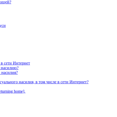
ницей?
уси
 в сети Интернет
у насилию?
о насилия?
суального насилия, в том числе в сети Интернет?
turning home].