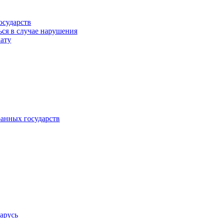
осударств
ься в случае нарушения
кату
анных государств
арусь