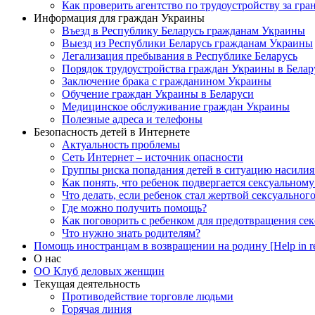
Как проверить агентство по трудоустройству за гра
Информация для граждан Украины
Въезд в Республику Беларусь гражданам Украины
Выезд из Республики Беларусь гражданам Украины
Легализация пребывания в Республике Беларусь
Порядок трудоустройства граждан Украины в Белар
Заключение брака с гражданином Украины
Обучение граждан Украины в Беларуси
Медицинское обслуживание граждан Украины
Полезные адреса и телефоны
Безопасность детей в Интернете
Актуальность проблемы
Сеть Интернет – источник опасности
Группы риска попадания детей в ситуацию насилия
Как понять, что ребенок подвергается сексуальном
Что делать, если ребенок стал жертвой сексуальног
Где можно получить помощь?
Как поговорить с ребенком для предотвращения сек
Что нужно знать родителям?
Помощь иностранцам в возвращении на родину [Help in re
О нас
ОО Клуб деловых женщин
Текущая деятельность
Противодействие торговле людьми
Горячая линия