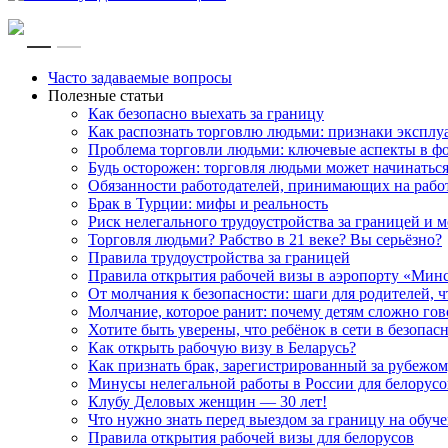
RU
EN
Часто задаваемые вопросы
Полезные статьи
Как безопасно выехать за границу
Как распознать торговлю людьми: признаки эксплу
Проблема торговли людьми: ключевые аспекты в ф
Будь осторожен: торговля людьми может начинатьс
Обязанности работодателей, принимающих на рабо
Брак в Турции: мифы и реальность
Риск нелегального трудоустройства за границей и
Торговля людьми? Рабство в 21 веке? Вы серьёзно?
Правила трудоустройства за границей
Правила открытия рабочей визы в аэропорту «Мин
От молчания к безопасности: шаги для родителей, 
Молчание, которое ранит: почему детям сложно го
Хотите быть уверены, что ребёнок в сети в безопас
Как открыть рабочую визу в Беларусь?
Как признать брак, зарегистрированный за рубежом
Минусы нелегальной работы в России для белорусов
Клубу Деловых женщин — 30 лет!
Что нужно знать перед выездом за границу на обуче
Правила открытия рабочей визы для белорусов