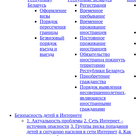
Беларусь
Регистрация
Оформление
Временное
визы
пребывание
Порядок
Временное
пересечения
проживание
границы
иностранцев
Безвизовый
Постоянное
порядок
проживание
въезда и
иностранцев
выезда
Обязательство
иностранца покинуть
территорию
Республики Беларусь
Приобретение
гражданства
Порядок выявления
несовершеннолетних,
являющихся
иностранными
гражданами
Безопасность детей в Интернете
1. Актуальность проблемы
2. Сеть Интернет –
источник опасности
3. Группы риска попадания
детей в ситуацию насилия в сети Интернет
4. Как