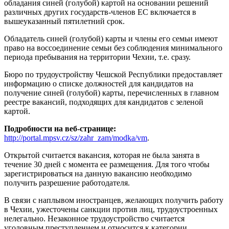
обладания синей (голубой) картой на основании решений
различных других государств-членов ЕС включается в
вышеуказанный пятилетний срок.
Обладатель синей (голубой) карты и члены его семьи имеют
право на воссоединение семьи без соблюдения минимального
периода пребывания на территории Чехии, т.е. сразу.
Бюро по трудоустройству Чешской Республики предоставляет
информацию о списке должностей для кандидатов на
получение синей (голубой) карты, перечисленных в главном
реестре вакансий, подходящих для кандидатов с зеленой
картой.
Подробности на веб-странице:
http://portal.mpsv.cz/sz/zahr_zam/modka/vm
.
Открытой считается вакансия, которая не была занята в
течение 30 дней с момента ее размещения. Для того чтобы
зарегистрироваться на данную вакансию необходимо
получить разрешение работодателя.
В связи с наплывом иностранцев, желающих получить работу
в Чехии, ужесточены санкции против лиц, трудоустроенных
нелегально. Незаконное трудоустройство считается
уголовным преступлением и относится к категории