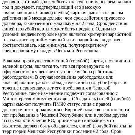
договор, который должен быть заключен не менее чем на один
год и документ, подтверждающий его высокую
квалификацию. Синяя (голубая) карта выдается со сроком
действия на 3 месяца дольше, чем срок действия трудового
договора, заключенного максимум на 2 года. Срок действия
синей (голубой) карты может быть продлен. Одним из
условий выдачи голубой карты является критерий заработной
платы - договорной месячный или годовой оклад должен
соответствовать, как минимум, полуторакратному
среднегодовому окладу в Чешской Республике.
Важным преимуществом синей (голубой) карты, в отличии от
зеленой карты, является то, что вся процедура по ее
оформлению осуществляется после выбора работника
работодателем. В случае изменения работодателя или
классификации работы обладателя синей (голубой) карты в
течение первых двух лет его пребывания в Чешской
Республике, такое изменение подлежит согласованию с
Министерством внутренних дел. Обладатель синей (голубой)
карты сможет получить ПМЖ/ статус лица с правом
долгосрочного проживания в Европейском союзе после пяти
лет пребывания в Чешской Республике или в любом другом
из государств-членов ЕС, принимая во внимание, что
заявитель должен быть обладателем, синей (голубой) карты на
территории Чешской Республики последние 2 года. Срок