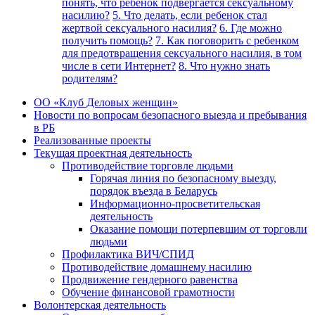
понять, что ребенок подвергается сексуальному
насилию?
5. Что делать, если ребенок стал
жертвой сексуального насилия?
6. Где можно
получить помощь?
7. Как поговорить с ребенком
для предотвращения сексуального насилия, в том
числе в сети Интернет?
8. Что нужно знать
родителям?
ОО «Клуб Деловых женщин»
Новости по вопросам безопасного выезда и пребывания
в РБ
Реализованные проекты
Текущая проектная деятельность
Противодействие торговле людьми
Горячая линия по безопасному выезду,
порядок въезда в Беларусь
Информационно-просветительская
деятельность
Оказание помощи потерпевшим от торговли
людьми
Профилактика ВИЧ/СПИД
Противодействие домашнему насилию
Продвижение гендерного равенства
Обучение финансовой грамотности
Волонтерская деятельность