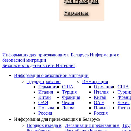
для граждан
Информация
Украины
для
граждан
Украины
Информация для приезжающих в Беларусь
Информация о
безопасной миграции
Безопасность детей в сети Интернет
Информация о безопасной миграции
Трудоустройство
Иммиграция
Германия
США
Германия
США
Италия
Турция
Италия
Турци
Китай
Франция
Китай
Франц
ОАЭ
Чехия
ОАЭ
Чехия
Польша
Литва
Польша
Литва
Россия
Россия
Информация для приезжающих в Беларусь
Порядок въезда в
Легализация пребывания в
Тру
Республику
Республике Беларусь
ино