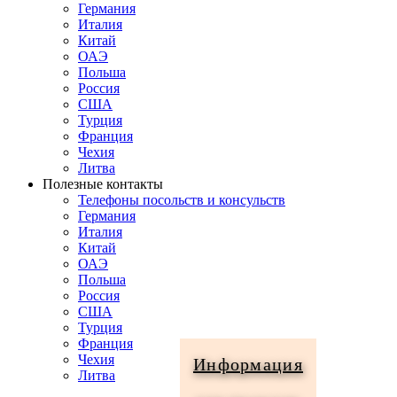
Германия
Италия
Китай
ОАЭ
Польша
Россия
США
Турция
Франция
Чехия
Литва
Полезные контакты
Телефоны посольств и консульств
Германия
Италия
Китай
ОАЭ
Польша
Россия
США
Турция
Франция
Чехия
Информация
Литва