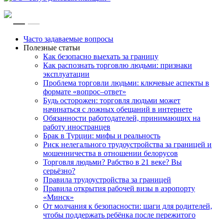
RU
EN
Часто задаваемые вопросы
Полезные статьи
Как безопасно выехать за границу
Как распознать торговлю людьми: признаки
эксплуатации
Проблема торговли людьми: ключевые аспекты в
формате «вопрос–ответ»
Будь осторожен: торговля людьми может
начинаться с ложных обещаний в интернете
Обязанности работодателей, принимающих на
работу иностранцев
Брак в Турции: мифы и реальность
Риск нелегального трудоустройства за границей и
мошенничества в отношении белорусов
Торговля людьми? Рабство в 21 веке? Вы
серьёзно?
Правила трудоустройства за границей
Правила открытия рабочей визы в аэропорту
«Минск»
От молчания к безопасности: шаги для родителей,
чтобы поддержать ребёнка после пережитого