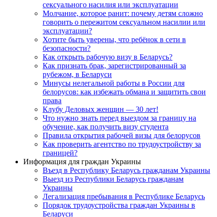
сексуального насилия или эксплуатации
Молчание, которое ранит: почему детям сложно
говорить о пережитом сексуальном насилии или
эксплуатации?
Хотите быть уверены, что ребёнок в сети в
безопасности?
Как открыть рабочую визу в Беларусь?
Как признать брак, зарегистрированный за
рубежом, в Беларуси
Минусы нелегальной работы в России для
белорусов: как избежать обмана и защитить свои
права
Клубу Деловых женщин — 30 лет!
Что нужно знать перед выездом за границу на
обучение, как получить визу студента
Правила открытия рабочей визы для белорусов
Как проверить агентство по трудоустройству за
границей?
Информация для граждан Украины
Въезд в Республику Беларусь гражданам Украины
Выезд из Республики Беларусь гражданам
Украины
Легализация пребывания в Республике Беларусь
Порядок трудоустройства граждан Украины в
Беларуси