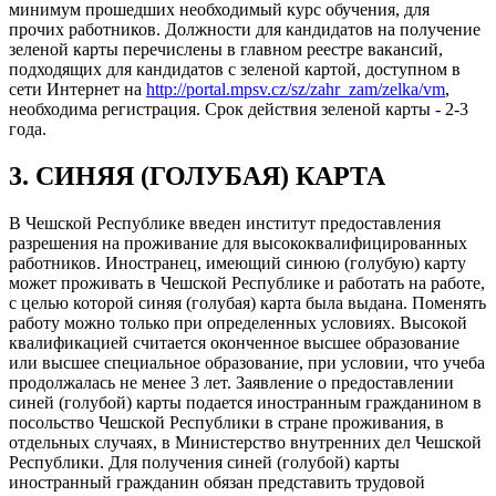
минимум прошедших необходимый курс обучения, для
прочих работников. Должности для кандидатов на получение
зеленой карты перечислены в главном реестре вакансий,
подходящих для кандидатов с зеленой картой, доступном в
сети Интернет на
http://portal.mpsv.cz/sz/zahr_zam/zelka/vm
,
необходима регистрация. Срок действия зеленой карты - 2-3
года.
3. СИНЯЯ (ГОЛУБАЯ) КАРТА
В Чешской Республике введен институт предоставления
разрешения на проживание для высококвалифицированных
работников. Иностранец, имеющий синюю (голубую) карту
может проживать в Чешской Республике и работать на работе,
с целью которой синяя (голубая) карта была выдана. Поменять
работу можно только при определенных условиях. Высокой
квалификацией считается оконченное высшее образование
или высшее специальное образование, при условии, что учеба
продолжалась не менее 3 лет. Заявление о предоставлении
синей (голубой) карты подается иностранным гражданином в
посольство Чешской Республики в стране проживания, в
отдельных случаях, в Министерство внутренних дел Чешской
Республики. Для получения синей (голубой) карты
иностранный гражданин обязан представить трудовой