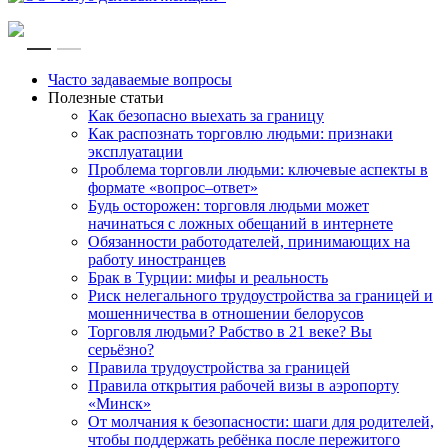
RU
EN
Часто задаваемые вопросы
Полезные статьи
Как безопасно выехать за границу
Как распознать торговлю людьми: признаки
эксплуатации
Проблема торговли людьми: ключевые аспекты в
формате «вопрос–ответ»
Будь осторожен: торговля людьми может
начинаться с ложных обещаний в интернете
Обязанности работодателей, принимающих на
работу иностранцев
Брак в Турции: мифы и реальность
Риск нелегального трудоустройства за границей и
мошенничества в отношении белорусов
Торговля людьми? Рабство в 21 веке? Вы
серьёзно?
Правила трудоустройства за границей
Правила открытия рабочей визы в аэропорту
«Минск»
От молчания к безопасности: шаги для родителей,
чтобы поддержать ребёнка после пережитого