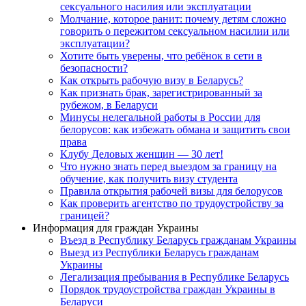
сексуального насилия или эксплуатации
Молчание, которое ранит: почему детям сложно
говорить о пережитом сексуальном насилии или
эксплуатации?
Хотите быть уверены, что ребёнок в сети в
безопасности?
Как открыть рабочую визу в Беларусь?
Как признать брак, зарегистрированный за
рубежом, в Беларуси
Минусы нелегальной работы в России для
белорусов: как избежать обмана и защитить свои
права
Клубу Деловых женщин — 30 лет!
Что нужно знать перед выездом за границу на
обучение, как получить визу студента
Правила открытия рабочей визы для белорусов
Как проверить агентство по трудоустройству за
границей?
Информация для граждан Украины
Въезд в Республику Беларусь гражданам Украины
Выезд из Республики Беларусь гражданам
Украины
Легализация пребывания в Республике Беларусь
Порядок трудоустройства граждан Украины в
Беларуси