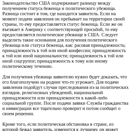
Законодательство США подчеркивает разницу между
получением статуса беженца и политического убежища.
Разница состоит в том, где находится заявитель. Если на
момент подачи заявления он пребывает на территории своей
страны, то ему предоставляется статус беженца. Если же он
въезжает в Америку с соответствующей просьбой, то ему
предоставляется политическое убежище в США. Следует
выделить такие основания для получения политического
убежища или статуса беженца, как: расовая принадлежность;
принадлежность к той или иной конфессии; принадлежность
к той или иной национальности; принадлежность к той или
иной соцгруппе; принадлежность к тому или иному
политическому течению.
Для получения убежища заявителю нужно будет доказать, что
его благополучию на родине что-то угрожает. Для подачи
заявления подойдут случаи преследования из-за политических
взглядов, религиозных убеждений, национальной
принадлежности или принадлежности к какой-либо
социальной группе. После подачи заявки Служба гражданства
и иммиграции все тщательно проверит и потом сообщит о
своем решении.
Кроме того, если политическая обстановка в стране, из
которой бежал заявитель, изменится к лучшему, он может