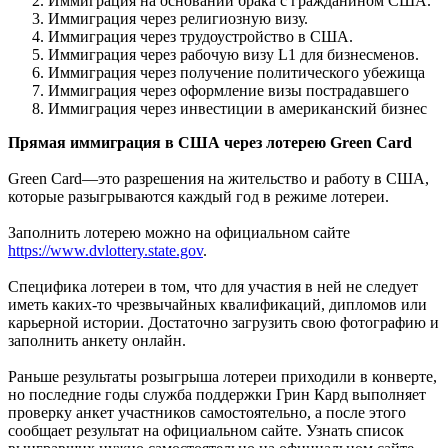
Иммиграция на основании брака с гражданином США.
Иммиграция через религиозную визу.
Иммиграция через трудоустройство в США.
Иммиграция через рабочую визу L1 для бизнесменов.
Иммиграция через получение политического убежища
Иммиграция через оформление визы пострадавшего
Иммиграция через инвестиции в американский бизнес
Прямая иммиграция в США через лотерею Green Card
Green Card—это разрешения на жительство и работу в США,
которые разыгрываются каждый год в режиме лотереи.
Заполнить лотерею можно на официальном сайте
https://www.dvlottery.state.gov
.
Специфика лотереи в том, что для участия в ней не следует
иметь каких-то чрезвычайных квалификаций, дипломов или
карьерной истории. Достаточно загрузить свою фотографию и
заполнить анкету онлайн.
Раньше результаты розыгрыша лотереи приходили в конверте,
но последние годы служба поддержки Грин Кард выполняет
проверку анкет участников самостоятельно, а после этого
сообщает результат на официальном сайте. Узнать список