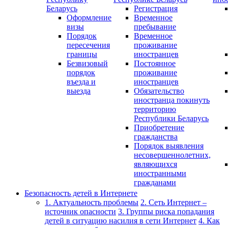
Беларусь
Регистрация
Оформление
Временное
визы
пребывание
Порядок
Временное
пересечения
проживание
границы
иностранцев
Безвизовый
Постоянное
порядок
проживание
въезда и
иностранцев
выезда
Обязательство
иностранца покинуть
территорию
Республики Беларусь
Приобретение
гражданства
Порядок выявления
несовершеннолетних,
являющихся
иностранными
гражданами
Безопасность детей в Интернете
1. Актуальность проблемы
2. Сеть Интернет –
источник опасности
3. Группы риска попадания
детей в ситуацию насилия в сети Интернет
4. Как