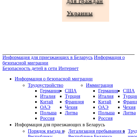
для граждан
Информация
Украины
для
граждан
Украины
Информация для приезжающих в Беларусь
Информация о
безопасной миграции
Безопасность детей в сети Интернет
Информация о безопасной миграции
Трудоустройство
Иммиграция
Германия
США
Германия
США
Италия
Турция
Италия
Турци
Китай
Франция
Китай
Франц
ОАЭ
Чехия
ОАЭ
Чехия
Польша
Литва
Польша
Литва
Россия
Россия
Информация для приезжающих в Беларусь
Порядок въезда в
Легализация пребывания в
Тру
Республику
Республике Беларусь
ино