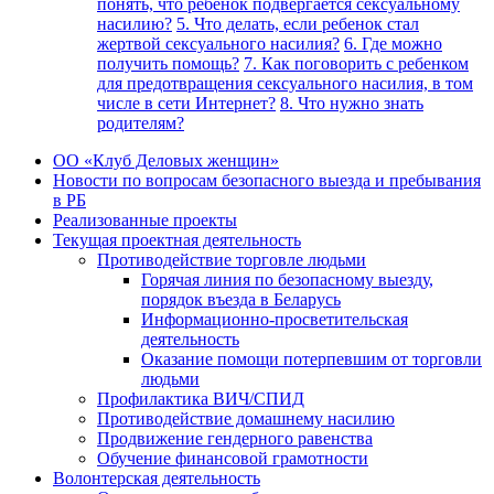
понять, что ребенок подвергается сексуальному
насилию?
5. Что делать, если ребенок стал
жертвой сексуального насилия?
6. Где можно
получить помощь?
7. Как поговорить с ребенком
для предотвращения сексуального насилия, в том
числе в сети Интернет?
8. Что нужно знать
родителям?
ОО «Клуб Деловых женщин»
Новости по вопросам безопасного выезда и пребывания
в РБ
Реализованные проекты
Текущая проектная деятельность
Противодействие торговле людьми
Горячая линия по безопасному выезду,
порядок въезда в Беларусь
Информационно-просветительская
деятельность
Оказание помощи потерпевшим от торговли
людьми
Профилактика ВИЧ/СПИД
Противодействие домашнему насилию
Продвижение гендерного равенства
Обучение финансовой грамотности
Волонтерская деятельность