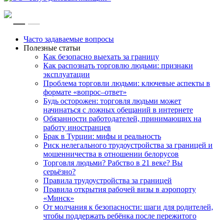
RU
EN
Часто задаваемые вопросы
Полезные статьи
Как безопасно выехать за границу
Как распознать торговлю людьми: признаки
эксплуатации
Проблема торговли людьми: ключевые аспекты в
формате «вопрос–ответ»
Будь осторожен: торговля людьми может
начинаться с ложных обещаний в интернете
Обязанности работодателей, принимающих на
работу иностранцев
Брак в Турции: мифы и реальность
Риск нелегального трудоустройства за границей и
мошенничества в отношении белорусов
Торговля людьми? Рабство в 21 веке? Вы
серьёзно?
Правила трудоустройства за границей
Правила открытия рабочей визы в аэропорту
«Минск»
От молчания к безопасности: шаги для родителей,
чтобы поддержать ребёнка после пережитого