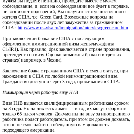
мужем вы подаете петицию, проходите вместе с мужем
собеседование, и, если на собеседовании все будет в порядке,
не возникнет подозрений, Вы получите статус постоянного
жителя США, т.е. Green Card. Возможные вопросы на
собеседовании после двух лет замужества за гражданином
США :
http://www.us-visa.ru/immigration/interviewgreencard.htm
При заключении брака вне США с последующим
оформлением иммиграционной визы жены/мужа(виза
С1/IR1). Как правило, брак заключается в стране проживания,
претендента на визу. Однако возможны браки и в третьих
странах( например, в Чехии).
Заключение брака с гражданином США и смена статуса, при
нахождении в США по любой неиммиграционной визе.
Гражданство доступно через 3 года, проживания в США.
Иммиграция через рабочую визу H1B
Виза Н1В выдается квалифицированным работникам сроком
на 3 года. Но на них есть лимит — в год их могут оформить
только 65 тысяч человек. Документы на визу за иностранного
работника подаст работодатель, при этом он должен доказать,
что он не смог найти на обещанную вам должность
подходящего американца.