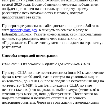
выигравших нужно самостоятельно на официальном сайте
весной 2020 года. После объявления человека победителем,
он будет приглашен на специальную встречу, где ему
расскажут о всех возможностях и правах, которые
предоставляет эта карта.
Проверить результаты на сайте достаточно просто: Зайти на
сайт
dvlottery.state.gov
. Кликнуть по ссылке в разделе
EntrantStatusCheck. Указать номер заявки, свои персональные
данные, год рождения, после чего нажать кнопку
«Продолжить». После этого участник попадает на страничку с
результатом.
Способы непрямой иммиграции
Иммиграция на основании брака с гражданином США
Приезд в США по визе невесты/жениха (виза К1), заключение
брака в течение 90 дней, смена статуса на условный вид на
жительство ( до 2 х лет) и после подача на безусловный вид на
жительство (ПМЖ). Если Вы приехали в США по визе
невесты (жениха), то вы должны выйти замуж (жениться) в
течении трех месяцев, пока действует виза. После этого вы
подаете петицию и получаете статус т.н. условного
постоянного жителя. Через два года жизни с американским