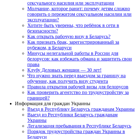
сексуального насилия или эксплуатации
Молчание, которое ранит: почему детям сложно
говорить о пережитом сексуальном насилии или
эксплуатации?
Хотите быть уверены, что ребёнок в сети в
безопасности?
Как открыть рабочую визу в Беларусь?
Как признать брак, зарегистрированный за
рубежом, в Беларуси
Минусы нелегальной работы в России для
белорусов: как избежать обмана и защитить свои
права
Клубу Деловых женщин — 30 лет!
Что нужно знать перед выездом за границу на
обучение, как получить визу студента
Правила открытия рабочей визы для белорусов
Как проверить агентство по трудоустройству за
границей?
Информация для граждан Украины
Въезд в Республику Беларусь гражданам Украины
Выезд из Республики Беларусь гражданам
Украины
Легализация пребывания в Республике Беларусь
Порядок трудоустройства граждан Украины в
Беларуси