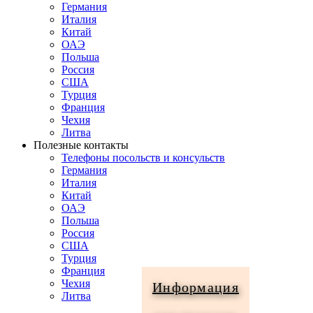
Германия
Италия
Китай
ОАЭ
Польша
Россия
США
Турция
Франция
Чехия
Литва
Полезные контакты
Телефоны посольств и консульств
Германия
Италия
Китай
ОАЭ
Польша
Россия
США
Турция
Франция
Чехия
Информация
Литва