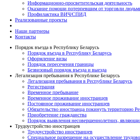
Информационно-просветительская деятельность
Оказание помощи потерпевшим от торговли людьм
Профилактика ВИЧ/СПИД
Реализованные проекты
Наши партнеры
Контакты
Порядок въезда в Республику Беларусь
Порядок въезда в Республику Беларусь
Оформление визы
Порядок пересечения границы
Безвизовый порядок въезда и выезда
Легализация пребывания в Республике Беларусь
Легализация пребывания в Республике Беларусь
Регистрация
Временное пребывание
Временное проживание иностранцев
Постоянное проживание иностранцев
Обязательство иностранца покинуть территорию Ре
Приобретение гражданства
Порядок выявления несовершеннолетних, являющи
Трудоустройство иностранцев
Трудоустройство иностранцев
Специальное разрешение на осуществление трудово