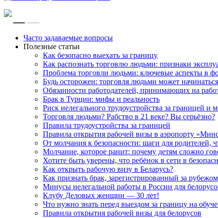
RU
EN
Часто задаваемые вопросы
Полезные статьи
Как безопасно выехать за границу
Как распознать торговлю людьми: признаки эксплу
Проблема торговли людьми: ключевые аспекты в ф
Будь осторожен: торговля людьми может начинатьс
Обязанности работодателей, принимающих на рабо
Брак в Турции: мифы и реальность
Риск нелегального трудоустройства за границей и
Торговля людьми? Рабство в 21 веке? Вы серьёзно?
Правила трудоустройства за границей
Правила открытия рабочей визы в аэропорту «Мин
От молчания к безопасности: шаги для родителей, 
Молчание, которое ранит: почему детям сложно го
Хотите быть уверены, что ребёнок в сети в безопас
Как открыть рабочую визу в Беларусь?
Как признать брак, зарегистрированный за рубежом
Минусы нелегальной работы в России для белорусов
Клубу Деловых женщин — 30 лет!
Что нужно знать перед выездом за границу на обуче
Правила открытия рабочей визы для белорусов