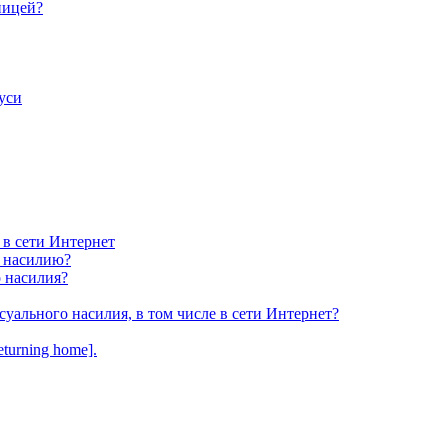
ницей?
уси
 в сети Интернет
у насилию?
о насилия?
суального насилия, в том числе в сети Интернет?
turning home].