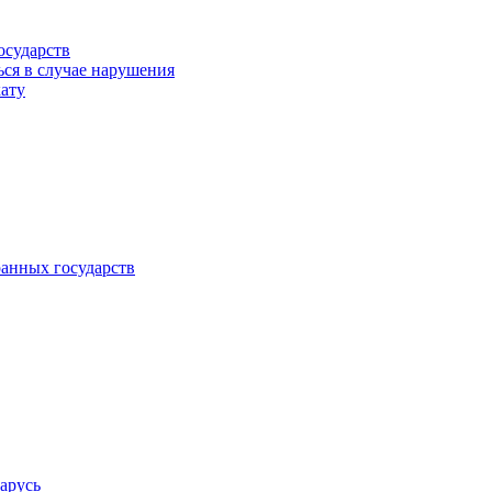
осударств
ься в случае нарушения
кату
анных государств
арусь