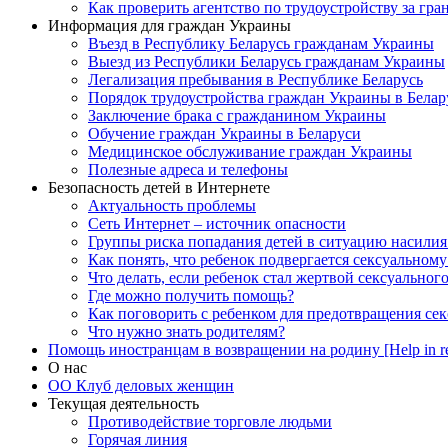
Как проверить агентство по трудоустройству за гра
Информация для граждан Украины
Въезд в Республику Беларусь гражданам Украины
Выезд из Республики Беларусь гражданам Украины
Легализация пребывания в Республике Беларусь
Порядок трудоустройства граждан Украины в Белар
Заключение брака с гражданином Украины
Обучение граждан Украины в Беларуси
Медицинское обслуживание граждан Украины
Полезные адреса и телефоны
Безопасность детей в Интернете
Актуальность проблемы
Сеть Интернет – источник опасности
Группы риска попадания детей в ситуацию насилия
Как понять, что ребенок подвергается сексуальном
Что делать, если ребенок стал жертвой сексуальног
Где можно получить помощь?
Как поговорить с ребенком для предотвращения сек
Что нужно знать родителям?
Помощь иностранцам в возвращении на родину [Help in re
О нас
ОО Клуб деловых женщин
Текущая деятельность
Противодействие торговле людьми
Горячая линия