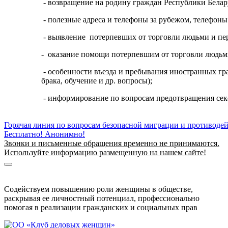
- возвращение на родину граждан Республики Бела
- полезные адреса и телефоны за рубежом, телефоны
- выявление потерпевших от торговли людьми и пе
- оказание помощи потерпевшим от торговли людьм
- особенности въезда и пребывания иностранных гр
брака, обучение и др. вопросы);
- информирование по вопросам предотвращения секс
Горячая линия по вопросам безопасной миграции и противоде
Бесплатно! Анонимно!
Звонки и письменные обращения временно не принимаются.
Используйте информацию размещенную на нашем сайте!
Информация о безопасной миграции
Информация для приезжающих в Беларусь
Содействуем повышению роли женщины в обществе,
раскрывая ее личностный потенциал, профессионально
помогая в реализации гражданских и социальных прав