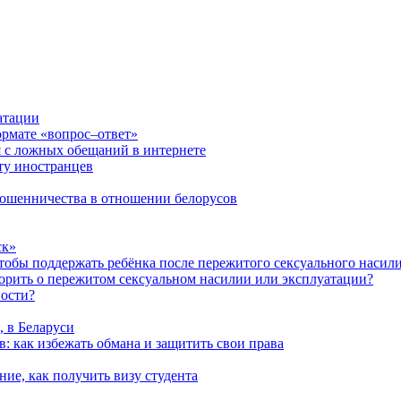
атации
ормате «вопрос–ответ»
я с ложных обещаний в интернете
ту иностранцев
 мошенничества в отношении белорусов
ск»
чтобы поддержать ребёнка после пережитого сексуального насил
ворить о пережитом сексуальном насилии или эксплуатации?
ности?
, в Беларуси
: как избежать обмана и защитить свои права
ние, как получить визу студента