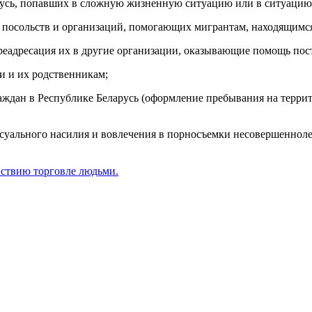
русь, попавших в сложную жизненную ситуацию или в ситуацию
 посольств и организаций, помогающих мигрантам, находящимся 
реадресация их в другие организации, оказывающие помощь по
и и их родственникам;
аждан в Республике Беларусь (оформление пребывания на террит
уального насилия и вовлечения в порносъемки несовершеннолет
йствию торговле людьми.