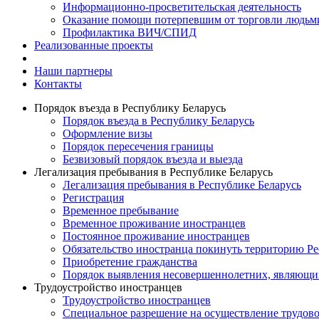
Информационно-просветительская деятельность
Оказание помощи потерпевшим от торговли людьм
Профилактика ВИЧ/СПИД
Реализованные проекты
Наши партнеры
Контакты
Порядок въезда в Республику Беларусь
Порядок въезда в Республику Беларусь
Оформление визы
Порядок пересечения границы
Безвизовый порядок въезда и выезда
Легализация пребывания в Республике Беларусь
Легализация пребывания в Республике Беларусь
Регистрация
Временное пребывание
Временное проживание иностранцев
Постоянное проживание иностранцев
Обязательство иностранца покинуть территорию Ре
Приобретение гражданства
Порядок выявления несовершеннолетних, являющи
Трудоустройство иностранцев
Трудоустройство иностранцев
Специальное разрешение на осуществление трудово