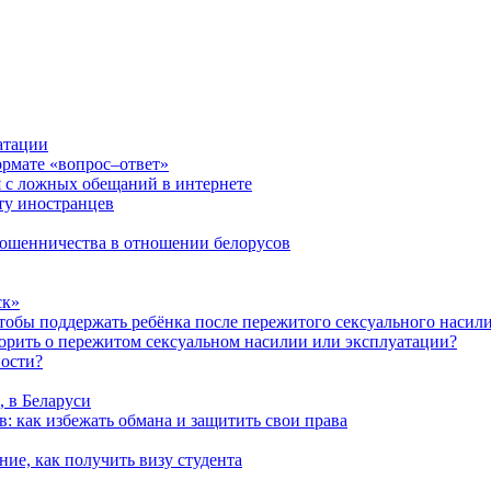
атации
ормате «вопрос–ответ»
я с ложных обещаний в интернете
ту иностранцев
 мошенничества в отношении белорусов
ск»
чтобы поддержать ребёнка после пережитого сексуального насил
ворить о пережитом сексуальном насилии или эксплуатации?
ности?
, в Беларуси
: как избежать обмана и защитить свои права
ние, как получить визу студента