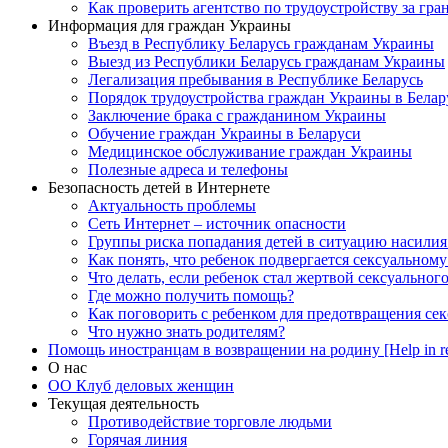
Как проверить агентство по трудоустройству за гра
Информация для граждан Украины
Въезд в Республику Беларусь гражданам Украины
Выезд из Республики Беларусь гражданам Украины
Легализация пребывания в Республике Беларусь
Порядок трудоустройства граждан Украины в Белар
Заключение брака с гражданином Украины
Обучение граждан Украины в Беларуси
Медицинское обслуживание граждан Украины
Полезные адреса и телефоны
Безопасность детей в Интернете
Актуальность проблемы
Сеть Интернет – источник опасности
Группы риска попадания детей в ситуацию насилия
Как понять, что ребенок подвергается сексуальном
Что делать, если ребенок стал жертвой сексуальног
Где можно получить помощь?
Как поговорить с ребенком для предотвращения сек
Что нужно знать родителям?
Помощь иностранцам в возвращении на родину [Help in re
О нас
ОО Клуб деловых женщин
Текущая деятельность
Противодействие торговле людьми
Горячая линия