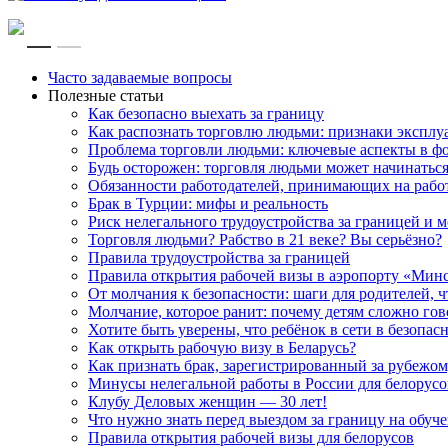
RU
EN
Часто задаваемые вопросы
Полезные статьи
Как безопасно выехать за границу
Как распознать торговлю людьми: признаки эксплу
Проблема торговли людьми: ключевые аспекты в ф
Будь осторожен: торговля людьми может начинатьс
Обязанности работодателей, принимающих на рабо
Брак в Турции: мифы и реальность
Риск нелегального трудоустройства за границей и
Торговля людьми? Рабство в 21 веке? Вы серьёзно?
Правила трудоустройства за границей
Правила открытия рабочей визы в аэропорту «Мин
От молчания к безопасности: шаги для родителей, 
Молчание, которое ранит: почему детям сложно го
Хотите быть уверены, что ребёнок в сети в безопас
Как открыть рабочую визу в Беларусь?
Как признать брак, зарегистрированный за рубежом
Минусы нелегальной работы в России для белорусов
Клубу Деловых женщин — 30 лет!
Что нужно знать перед выездом за границу на обуче
Правила открытия рабочей визы для белорусов