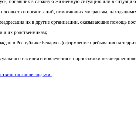
русь, попавших в сложную жизненную ситуацию или в ситуацию
 посольств и организаций, помогающих мигрантам, находящимся 
реадресация их в другие организации, оказывающие помощь по
и и их родственникам;
аждан в Республике Беларусь (оформление пребывания на террит
уального насилия и вовлечения в порносъемки несовершеннолет
йствию торговле людьми.