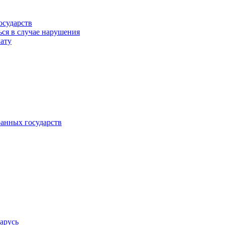
осударств
ься в случае нарушения
кату
анных государств
арусь