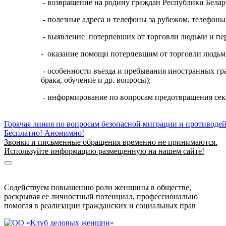
- возвращение на родину граждан Республики Бела
- полезные адреса и телефоны за рубежом, телефоны
- выявление потерпевших от торговли людьми и пе
- оказание помощи потерпевшим от торговли людьм
- особенности въезда и пребывания иностранных гр
брака, обучение и др. вопросы);
- информирование по вопросам предотвращения секс
Горячая линия по вопросам безопасной миграции и противоде
Бесплатно! Анонимно!
Звонки и письменные обращения временно не принимаются.
Используйте информацию размещенную на нашем сайте!
Информация о безопасной миграции
Информация для приезжающих в Беларусь
Содействуем повышению роли женщины в обществе,
раскрывая ее личностный потенциал, профессионально
помогая в реализации гражданских и социальных прав