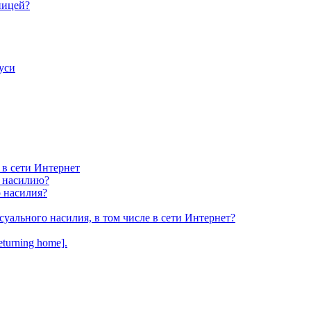
ницей?
уси
 в сети Интернет
у насилию?
о насилия?
суального насилия, в том числе в сети Интернет?
turning home].