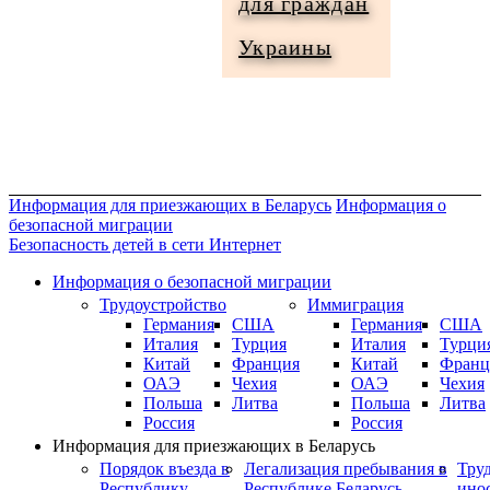
для граждан
Информация
Украины
для
граждан
Украины
Информация для приезжающих в Беларусь
Информация о
безопасной миграции
Безопасность детей в сети Интернет
Информация о безопасной миграции
Трудоустройство
Иммиграция
Германия
США
Германия
США
Италия
Турция
Италия
Турци
Китай
Франция
Китай
Франц
ОАЭ
Чехия
ОАЭ
Чехия
Польша
Литва
Польша
Литва
Россия
Россия
Информация для приезжающих в Беларусь
Порядок въезда в
Легализация пребывания в
Тру
Республику
Республике Беларусь
ино