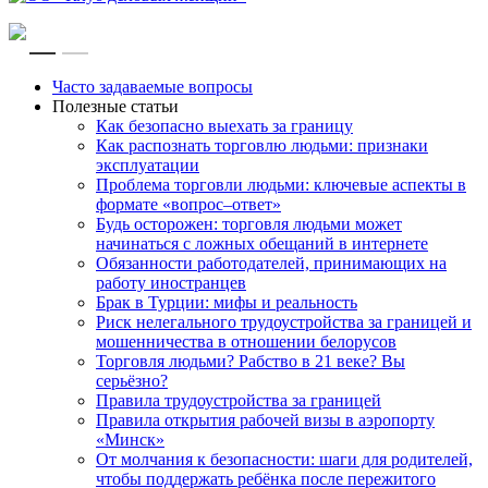
RU
EN
Часто задаваемые вопросы
Полезные статьи
Как безопасно выехать за границу
Как распознать торговлю людьми: признаки
эксплуатации
Проблема торговли людьми: ключевые аспекты в
формате «вопрос–ответ»
Будь осторожен: торговля людьми может
начинаться с ложных обещаний в интернете
Обязанности работодателей, принимающих на
работу иностранцев
Брак в Турции: мифы и реальность
Риск нелегального трудоустройства за границей и
мошенничества в отношении белорусов
Торговля людьми? Рабство в 21 веке? Вы
серьёзно?
Правила трудоустройства за границей
Правила открытия рабочей визы в аэропорту
«Минск»
От молчания к безопасности: шаги для родителей,
чтобы поддержать ребёнка после пережитого