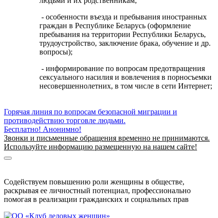
людьми и их родственникам;
- особенности въезда и пребывания иностранных
граждан в Республике Беларусь (оформление
пребывания на территории Республики Беларусь,
трудоустройство, заключение брака, обучение и др.
вопросы);
- информирование по вопросам предотвращения
сексуального насилия и вовлечения в порносъемки
несовершеннолетних, в том числе в сети Интернет;
Горячая линия по вопросам безопасной миграции и
противодействию торговле людьми.
Бесплатно! Анонимно!
Звонки и письменные обращения временно не принимаются.
Используйте информацию размещенную на нашем сайте!
Информация о безопасной миграции
Информация для приезжающих в Беларусь
Содействуем повышению роли женщины в обществе,
раскрывая ее личностный потенциал, профессионально
помогая в реализации гражданских и социальных прав