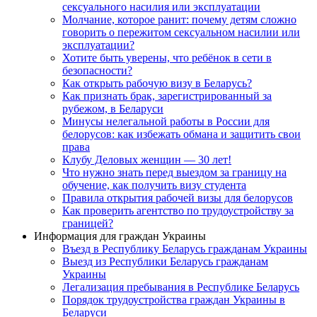
сексуального насилия или эксплуатации
Молчание, которое ранит: почему детям сложно
говорить о пережитом сексуальном насилии или
эксплуатации?
Хотите быть уверены, что ребёнок в сети в
безопасности?
Как открыть рабочую визу в Беларусь?
Как признать брак, зарегистрированный за
рубежом, в Беларуси
Минусы нелегальной работы в России для
белорусов: как избежать обмана и защитить свои
права
Клубу Деловых женщин — 30 лет!
Что нужно знать перед выездом за границу на
обучение, как получить визу студента
Правила открытия рабочей визы для белорусов
Как проверить агентство по трудоустройству за
границей?
Информация для граждан Украины
Въезд в Республику Беларусь гражданам Украины
Выезд из Республики Беларусь гражданам
Украины
Легализация пребывания в Республике Беларусь
Порядок трудоустройства граждан Украины в
Беларуси