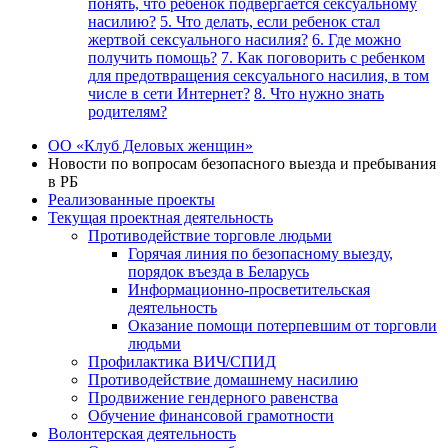
понять, что ребенок подвергается сексуальному
насилию?
5. Что делать, если ребенок стал
жертвой сексуального насилия?
6. Где можно
получить помощь?
7. Как поговорить с ребенком
для предотвращения сексуального насилия, в том
числе в сети Интернет?
8. Что нужно знать
родителям?
ОО «Клуб Деловых женщин»
Новости по вопросам безопасного выезда и пребывания
в РБ
Реализованные проекты
Текущая проектная деятельность
Противодействие торговле людьми
Горячая линия по безопасному выезду,
порядок въезда в Беларусь
Информационно-просветительская
деятельность
Оказание помощи потерпевшим от торговли
людьми
Профилактика ВИЧ/СПИД
Противодействие домашнему насилию
Продвижение гендерного равенства
Обучение финансовой грамотности
Волонтерская деятельность