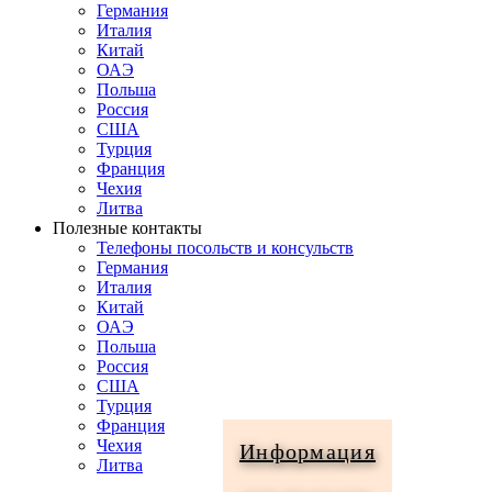
Германия
Италия
Китай
ОАЭ
Польша
Россия
США
Турция
Франция
Чехия
Литва
Полезные контакты
Телефоны посольств и консульств
Германия
Италия
Китай
ОАЭ
Польша
Россия
США
Турция
Франция
Чехия
Информация
Литва