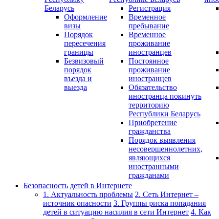
Беларусь
Регистрация
Оформление
Временное
визы
пребывание
Порядок
Временное
пересечения
проживание
границы
иностранцев
Безвизовый
Постоянное
порядок
проживание
въезда и
иностранцев
выезда
Обязательство
иностранца покинуть
территорию
Республики Беларусь
Приобретение
гражданства
Порядок выявления
несовершеннолетних,
являющихся
иностранными
гражданами
Безопасность детей в Интернете
1. Актуальность проблемы
2. Сеть Интернет –
источник опасности
3. Группы риска попадания
детей в ситуацию насилия в сети Интернет
4. Как