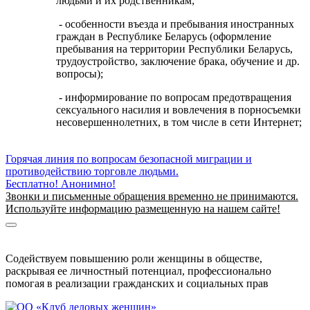
людьми и их родственникам;
- особенности въезда и пребывания иностранных
граждан в Республике Беларусь (оформление
пребывания на территории Республики Беларусь,
трудоустройство, заключение брака, обучение и др.
вопросы);
- информирование по вопросам предотвращения
сексуального насилия и вовлечения в порносъемки
несовершеннолетних, в том числе в сети Интернет;
Горячая линия по вопросам безопасной миграции и
противодействию торговле людьми.
Бесплатно! Анонимно!
Звонки и письменные обращения временно не принимаются.
Используйте информацию размещенную на нашем сайте!
Информация о безопасной миграции
Информация для приезжающих в Беларусь
Содействуем повышению роли женщины в обществе,
раскрывая ее личностный потенциал, профессионально
помогая в реализации гражданских и социальных прав