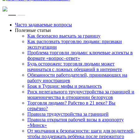
RU
EN
Часто задаваемые вопросы
Полезные статьи
Как безопасно выехать за границу
Как распознать торговлю людьми: признаки
эксплуатации
Проблема торговли людьми: ключевые аспекты в
формате «вопрос–ответ»
Будь осторожен: торговля людьми может
начинаться с ложных обещаний в интернете
Обязанности работодателей, принимающих на
работу иностранцев
Брак в Турции: мифы и реальность
Риск нелегального трудоустройства за границей и
мошенничества в отношении белорусов
Торговля людьми? Рабство в 21 веке? Вы
серьёзно?
Правила трудоустройства за границей
Правила открытия рабочей визы в аэропорту
«Минск»
От молчания к безопасности: шаги для родителей,
чтобы поддержать ребёнка после пережитого