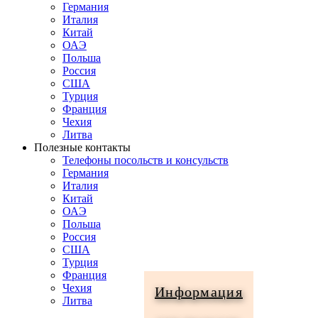
Германия
Италия
Китай
ОАЭ
Польша
Россия
США
Турция
Франция
Чехия
Литва
Полезные контакты
Телефоны посольств и консульств
Германия
Италия
Китай
ОАЭ
Польша
Россия
США
Турция
Франция
Чехия
Информация
Литва