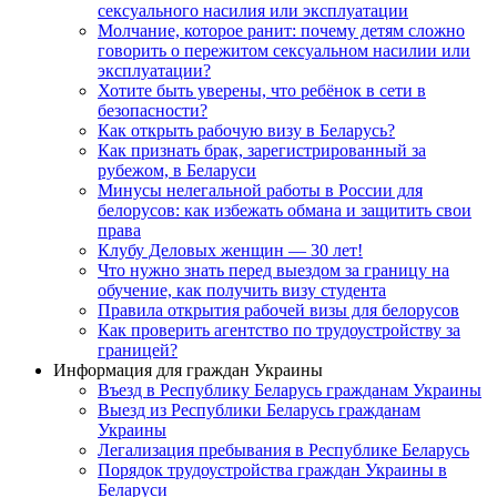
сексуального насилия или эксплуатации
Молчание, которое ранит: почему детям сложно
говорить о пережитом сексуальном насилии или
эксплуатации?
Хотите быть уверены, что ребёнок в сети в
безопасности?
Как открыть рабочую визу в Беларусь?
Как признать брак, зарегистрированный за
рубежом, в Беларуси
Минусы нелегальной работы в России для
белорусов: как избежать обмана и защитить свои
права
Клубу Деловых женщин — 30 лет!
Что нужно знать перед выездом за границу на
обучение, как получить визу студента
Правила открытия рабочей визы для белорусов
Как проверить агентство по трудоустройству за
границей?
Информация для граждан Украины
Въезд в Республику Беларусь гражданам Украины
Выезд из Республики Беларусь гражданам
Украины
Легализация пребывания в Республике Беларусь
Порядок трудоустройства граждан Украины в
Беларуси