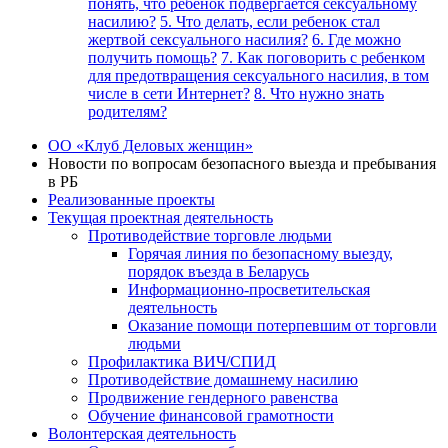
понять, что ребенок подвергается сексуальному
насилию?
5. Что делать, если ребенок стал
жертвой сексуального насилия?
6. Где можно
получить помощь?
7. Как поговорить с ребенком
для предотвращения сексуального насилия, в том
числе в сети Интернет?
8. Что нужно знать
родителям?
ОО «Клуб Деловых женщин»
Новости по вопросам безопасного выезда и пребывания
в РБ
Реализованные проекты
Текущая проектная деятельность
Противодействие торговле людьми
Горячая линия по безопасному выезду,
порядок въезда в Беларусь
Информационно-просветительская
деятельность
Оказание помощи потерпевшим от торговли
людьми
Профилактика ВИЧ/СПИД
Противодействие домашнему насилию
Продвижение гендерного равенства
Обучение финансовой грамотности
Волонтерская деятельность