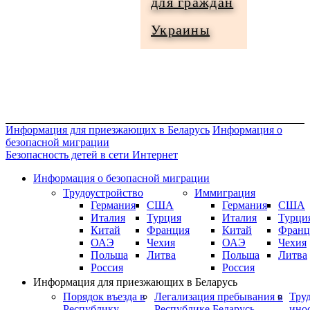
для граждан
Информация
Украины
для
граждан
Украины
Информация для приезжающих в Беларусь
Информация о
безопасной миграции
Безопасность детей в сети Интернет
Информация о безопасной миграции
Трудоустройство
Иммиграция
Германия
США
Германия
США
Италия
Турция
Италия
Турци
Китай
Франция
Китай
Франц
ОАЭ
Чехия
ОАЭ
Чехия
Польша
Литва
Польша
Литва
Россия
Россия
Информация для приезжающих в Беларусь
Порядок въезда в
Легализация пребывания в
Тру
Республику
Республике Беларусь
ино