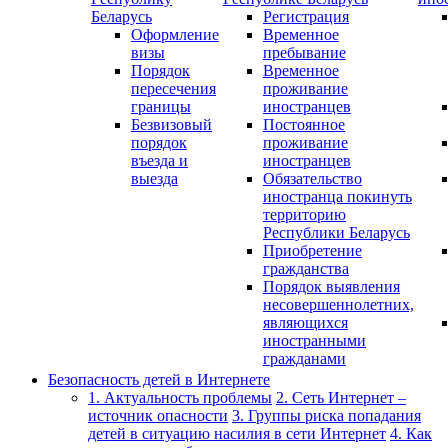
Беларусь
Регистрация
Оформление
Временное
визы
пребывание
Порядок
Временное
пересечения
проживание
границы
иностранцев
Безвизовый
Постоянное
порядок
проживание
въезда и
иностранцев
выезда
Обязательство
иностранца покинуть
территорию
Республики Беларусь
Приобретение
гражданства
Порядок выявления
несовершеннолетних,
являющихся
иностранными
гражданами
Безопасность детей в Интернете
1. Актуальность проблемы
2. Сеть Интернет –
источник опасности
3. Группы риска попадания
детей в ситуацию насилия в сети Интернет
4. Как