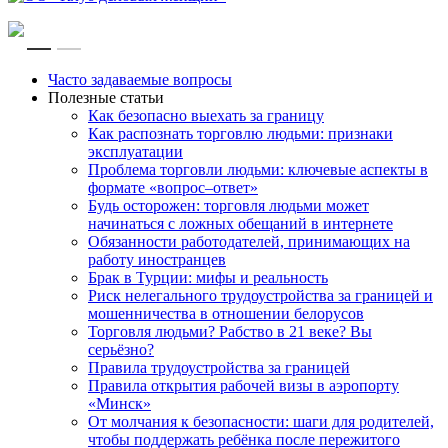
RU
EN
Часто задаваемые вопросы
Полезные статьи
Как безопасно выехать за границу
Как распознать торговлю людьми: признаки
эксплуатации
Проблема торговли людьми: ключевые аспекты в
формате «вопрос–ответ»
Будь осторожен: торговля людьми может
начинаться с ложных обещаний в интернете
Обязанности работодателей, принимающих на
работу иностранцев
Брак в Турции: мифы и реальность
Риск нелегального трудоустройства за границей и
мошенничества в отношении белорусов
Торговля людьми? Рабство в 21 веке? Вы
серьёзно?
Правила трудоустройства за границей
Правила открытия рабочей визы в аэропорту
«Минск»
От молчания к безопасности: шаги для родителей,
чтобы поддержать ребёнка после пережитого