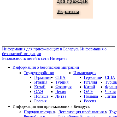
для граждан
Информация
Украины
для
граждан
Украины
Информация для приезжающих в Беларусь
Информация о
безопасной миграции
Безопасность детей в сети Интернет
Информация о безопасной миграции
Трудоустройство
Иммиграция
Германия
США
Германия
США
Италия
Турция
Италия
Турци
Китай
Франция
Китай
Франц
ОАЭ
Чехия
ОАЭ
Чехия
Польша
Литва
Польша
Литва
Россия
Россия
Информация для приезжающих в Беларусь
Порядок въезда в
Легализация пребывания в
Тру
Республику
Республике Беларусь
ино