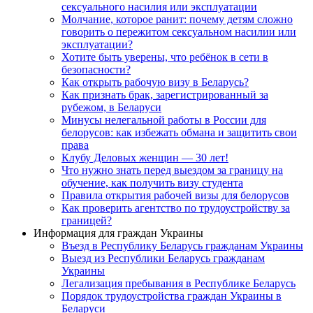
сексуального насилия или эксплуатации
Молчание, которое ранит: почему детям сложно
говорить о пережитом сексуальном насилии или
эксплуатации?
Хотите быть уверены, что ребёнок в сети в
безопасности?
Как открыть рабочую визу в Беларусь?
Как признать брак, зарегистрированный за
рубежом, в Беларуси
Минусы нелегальной работы в России для
белорусов: как избежать обмана и защитить свои
права
Клубу Деловых женщин — 30 лет!
Что нужно знать перед выездом за границу на
обучение, как получить визу студента
Правила открытия рабочей визы для белорусов
Как проверить агентство по трудоустройству за
границей?
Информация для граждан Украины
Въезд в Республику Беларусь гражданам Украины
Выезд из Республики Беларусь гражданам
Украины
Легализация пребывания в Республике Беларусь
Порядок трудоустройства граждан Украины в
Беларуси