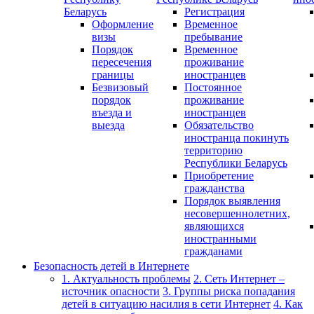
Беларусь
Регистрация
Оформление
Временное
визы
пребывание
Порядок
Временное
пересечения
проживание
границы
иностранцев
Безвизовый
Постоянное
порядок
проживание
въезда и
иностранцев
выезда
Обязательство
иностранца покинуть
территорию
Республики Беларусь
Приобретение
гражданства
Порядок выявления
несовершеннолетних,
являющихся
иностранными
гражданами
Безопасность детей в Интернете
1. Актуальность проблемы
2. Сеть Интернет –
источник опасности
3. Группы риска попадания
детей в ситуацию насилия в сети Интернет
4. Как