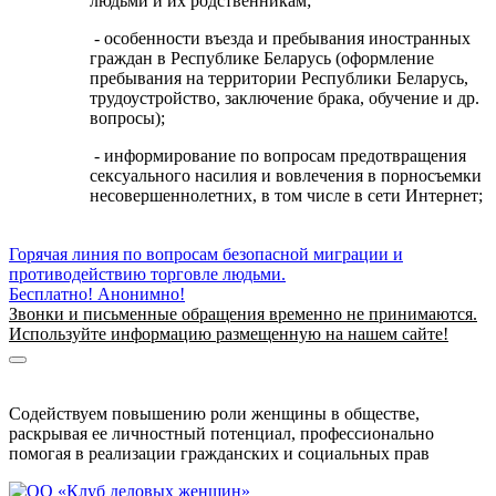
людьми и их родственникам;
- особенности въезда и пребывания иностранных
граждан в Республике Беларусь (оформление
пребывания на территории Республики Беларусь,
трудоустройство, заключение брака, обучение и др.
вопросы);
- информирование по вопросам предотвращения
сексуального насилия и вовлечения в порносъемки
несовершеннолетних, в том числе в сети Интернет;
Горячая линия по вопросам безопасной миграции и
противодействию торговле людьми.
Бесплатно! Анонимно!
Звонки и письменные обращения временно не принимаются.
Используйте информацию размещенную на нашем сайте!
Информация о безопасной миграции
Информация для приезжающих в Беларусь
Содействуем повышению роли женщины в обществе,
раскрывая ее личностный потенциал, профессионально
помогая в реализации гражданских и социальных прав