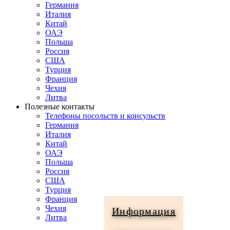
Германия
Италия
Китай
ОАЭ
Польша
Россия
США
Турция
Франция
Чехия
Литва
Полезные контакты
Телефоны посольств и консульств
Германия
Италия
Китай
ОАЭ
Польша
Россия
США
Турция
Франция
Чехия
Информация
Литва