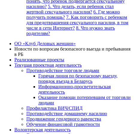
понять, что ребенок подвергается сексуальному
насилию?
5. Что делать, если ребенок стал
жертвой сексуального насилия?
6. Где можно
получить помощь?
7. Как поговорить с ребенком
для предотвращения сексуального насилия, в том
числе в сети Интернет?
8. Что нужно знать
родителям?
ОО «Клуб Деловых женщин»
Новости по вопросам безопасного выезда и пребывания
в РБ
Реализованные проекты
Текущая проектная деятельность
Противодействие торговле людьми
Горячая линия по безопасному выезду,
порядок въезда в Беларусь
Информационно-просветительская
деятельность
Оказание помощи потерпевшим от торговли
людьми
Профилактика ВИЧ/СПИД
Противодействие домашнему насилию
Продвижение гендерного равенства
Обучение финансовой грамотности
Волонтерская деятельность