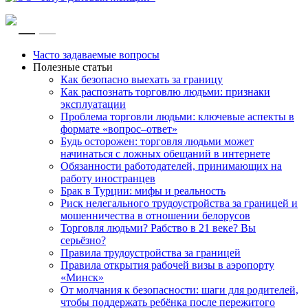
RU
EN
Часто задаваемые вопросы
Полезные статьи
Как безопасно выехать за границу
Как распознать торговлю людьми: признаки
эксплуатации
Проблема торговли людьми: ключевые аспекты в
формате «вопрос–ответ»
Будь осторожен: торговля людьми может
начинаться с ложных обещаний в интернете
Обязанности работодателей, принимающих на
работу иностранцев
Брак в Турции: мифы и реальность
Риск нелегального трудоустройства за границей и
мошенничества в отношении белорусов
Торговля людьми? Рабство в 21 веке? Вы
серьёзно?
Правила трудоустройства за границей
Правила открытия рабочей визы в аэропорту
«Минск»
От молчания к безопасности: шаги для родителей,
чтобы поддержать ребёнка после пережитого