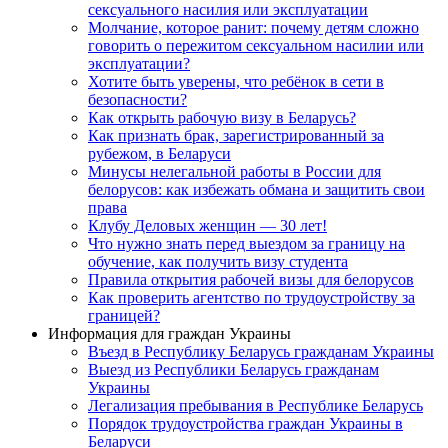
сексуального насилия или эксплуатации
Молчание, которое ранит: почему детям сложно
говорить о пережитом сексуальном насилии или
эксплуатации?
Хотите быть уверены, что ребёнок в сети в
безопасности?
Как открыть рабочую визу в Беларусь?
Как признать брак, зарегистрированный за
рубежом, в Беларуси
Минусы нелегальной работы в России для
белорусов: как избежать обмана и защитить свои
права
Клубу Деловых женщин — 30 лет!
Что нужно знать перед выездом за границу на
обучение, как получить визу студента
Правила открытия рабочей визы для белорусов
Как проверить агентство по трудоустройству за
границей?
Информация для граждан Украины
Въезд в Республику Беларусь гражданам Украины
Выезд из Республики Беларусь гражданам
Украины
Легализация пребывания в Республике Беларусь
Порядок трудоустройства граждан Украины в
Беларуси