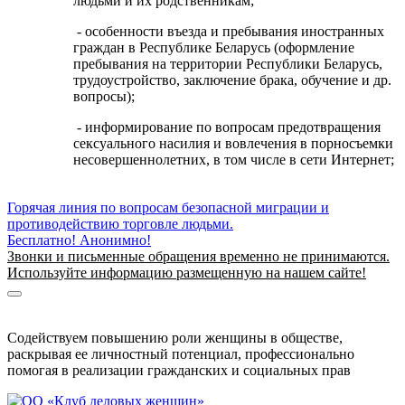
людьми и их родственникам;
- особенности въезда и пребывания иностранных
граждан в Республике Беларусь (оформление
пребывания на территории Республики Беларусь,
трудоустройство, заключение брака, обучение и др.
вопросы);
- информирование по вопросам предотвращения
сексуального насилия и вовлечения в порносъемки
несовершеннолетних, в том числе в сети Интернет;
Горячая линия по вопросам безопасной миграции и
противодействию торговле людьми.
Бесплатно! Анонимно!
Звонки и письменные обращения временно не принимаются.
Используйте информацию размещенную на нашем сайте!
Информация о безопасной миграции
Информация для приезжающих в Беларусь
Содействуем повышению роли женщины в обществе,
раскрывая ее личностный потенциал, профессионально
помогая в реализации гражданских и социальных прав