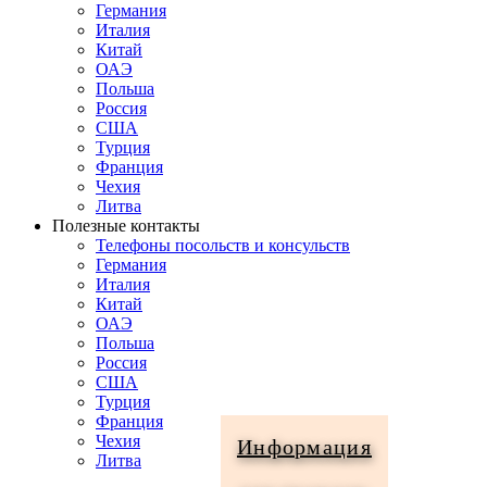
Германия
Италия
Китай
ОАЭ
Польша
Россия
США
Турция
Франция
Чехия
Литва
Полезные контакты
Телефоны посольств и консульств
Германия
Италия
Китай
ОАЭ
Польша
Россия
США
Турция
Франция
Чехия
Информация
Литва