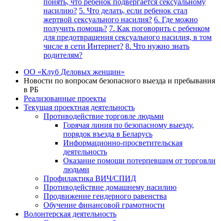
понять, что ребенок подвергается сексуальному
насилию?
5. Что делать, если ребенок стал
жертвой сексуального насилия?
6. Где можно
получить помощь?
7. Как поговорить с ребенком
для предотвращения сексуального насилия, в том
числе в сети Интернет?
8. Что нужно знать
родителям?
ОО «Клуб Деловых женщин»
Новости по вопросам безопасного выезда и пребывания
в РБ
Реализованные проекты
Текущая проектная деятельность
Противодействие торговле людьми
Горячая линия по безопасному выезду,
порядок въезда в Беларусь
Информационно-просветительская
деятельность
Оказание помощи потерпевшим от торговли
людьми
Профилактика ВИЧ/СПИД
Противодействие домашнему насилию
Продвижение гендерного равенства
Обучение финансовой грамотности
Волонтерская деятельность