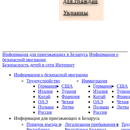
для граждан
Информация
Украины
для
граждан
Украины
Информация для приезжающих в Беларусь
Информация о
безопасной миграции
Безопасность детей в сети Интернет
Информация о безопасной миграции
Трудоустройство
Иммиграция
Германия
США
Германия
США
Италия
Турция
Италия
Турци
Китай
Франция
Китай
Франц
ОАЭ
Чехия
ОАЭ
Чехия
Польша
Литва
Польша
Литва
Россия
Россия
Информация для приезжающих в Беларусь
Порядок въезда в
Легализация пребывания в
Тру
Республику
Республике Беларусь
ино