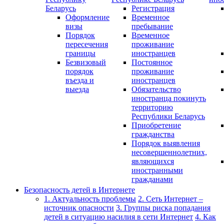
Беларусь
Регистрация
Оформление
Временное
визы
пребывание
Порядок
Временное
пересечения
проживание
границы
иностранцев
Безвизовый
Постоянное
порядок
проживание
въезда и
иностранцев
выезда
Обязательство
иностранца покинуть
территорию
Республики Беларусь
Приобретение
гражданства
Порядок выявления
несовершеннолетних,
являющихся
иностранными
гражданами
Безопасность детей в Интернете
1. Актуальность проблемы
2. Сеть Интернет –
источник опасности
3. Группы риска попадания
детей в ситуацию насилия в сети Интернет
4. Как