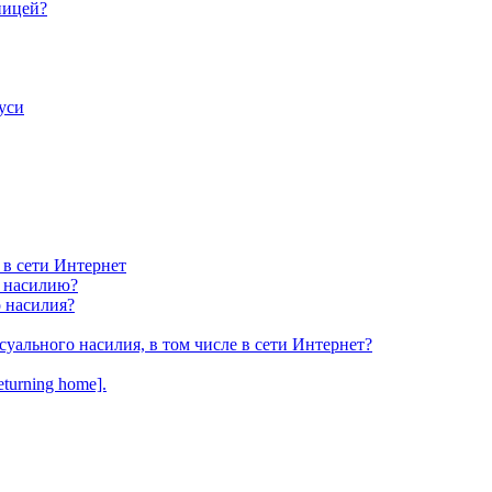
ницей?
уси
 в сети Интернет
у насилию?
о насилия?
суального насилия, в том числе в сети Интернет?
turning home].