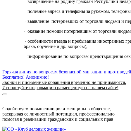
- возвращение на родину граждан Республики Бела
- полезные адреса и телефоны за рубежом, телефоны
- выявление потерпевших от торговли людьми и пе
- оказание помощи потерпевшим от торговли людьм
- особенности въезда и пребывания иностранных гр
брака, обучение и др. вопросы);
- информирование по вопросам предотвращения секс
Горячая линия по вопросам безопасной миграции и противоде
Бесплатно! Анонимно!
Звонки и письменные обращения временно не принимаются.
Используйте информацию размещенную на нашем сайте!
Информация о безопасной миграции
Информация для приезжающих в Беларусь
Содействуем повышению роли женщины в обществе,
раскрывая ее личностный потенциал, профессионально
помогая в реализации гражданских и социальных прав