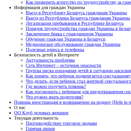
Как проверить агентство по трудоустройству за гра
Информация для граждан Украины
Въезд в Республику Беларусь гражданам Украины
Выезд из Республики Беларусь гражданам Украины
Легализация пребывания в Республике Беларусь
Порядок трудоустройства граждан Украины в Белар
Заключение брака с гражданином Украины
Обучение граждан Украины в Беларуси
Медицинское обслуживание граждан Украины
Полезные адреса и телефоны
Безопасность детей в Интернете
Актуальность проблемы
Сеть Интернет – источник опасности
Группы риска попадания детей в ситуацию насилия
Как понять, что ребенок подвергается сексуальном
Что делать, если ребенок стал жертвой сексуальног
Где можно получить помощь?
Как поговорить с ребенком для предотвращения сек
Что нужно знать родителям?
Помощь иностранцам в возвращении на родину [Help in re
О нас
ОО Клуб деловых женщин
Текущая деятельность
Противодействие торговле людьми
Горячая линия