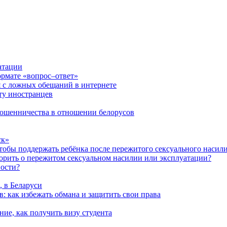
атации
ормате «вопрос–ответ»
я с ложных обещаний в интернете
ту иностранцев
 мошенничества в отношении белорусов
ск»
чтобы поддержать ребёнка после пережитого сексуального насил
ворить о пережитом сексуальном насилии или эксплуатации?
ности?
, в Беларуси
: как избежать обмана и защитить свои права
ние, как получить визу студента