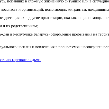
русь, попавших в сложную жизненную ситуацию или в ситуацию
 посольств и организаций, помогающих мигрантам, находящимся 
реадресация их в другие организации, оказывающие помощь по
и и их родственникам;
аждан в Республике Беларусь (оформление пребывания на террит
уального насилия и вовлечения в порносъемки несовершеннолет
йствию торговле людьми.