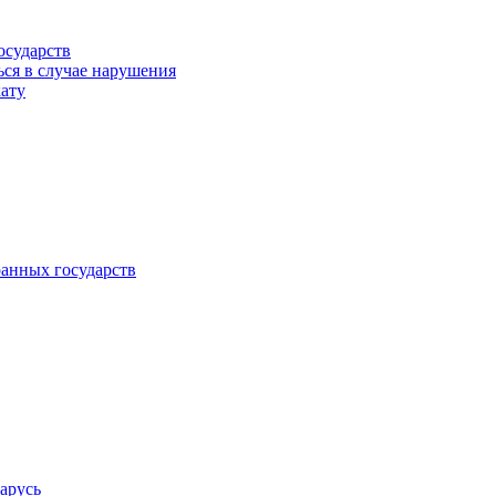
осударств
ься в случае нарушения
кату
анных государств
арусь