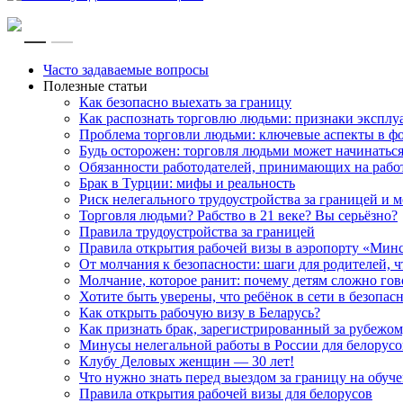
RU
EN
Часто задаваемые вопросы
Полезные статьи
Как безопасно выехать за границу
Как распознать торговлю людьми: признаки эксплу
Проблема торговли людьми: ключевые аспекты в ф
Будь осторожен: торговля людьми может начинатьс
Обязанности работодателей, принимающих на рабо
Брак в Турции: мифы и реальность
Риск нелегального трудоустройства за границей и
Торговля людьми? Рабство в 21 веке? Вы серьёзно?
Правила трудоустройства за границей
Правила открытия рабочей визы в аэропорту «Мин
От молчания к безопасности: шаги для родителей, 
Молчание, которое ранит: почему детям сложно го
Хотите быть уверены, что ребёнок в сети в безопас
Как открыть рабочую визу в Беларусь?
Как признать брак, зарегистрированный за рубежом
Минусы нелегальной работы в России для белорусов
Клубу Деловых женщин — 30 лет!
Что нужно знать перед выездом за границу на обуче
Правила открытия рабочей визы для белорусов