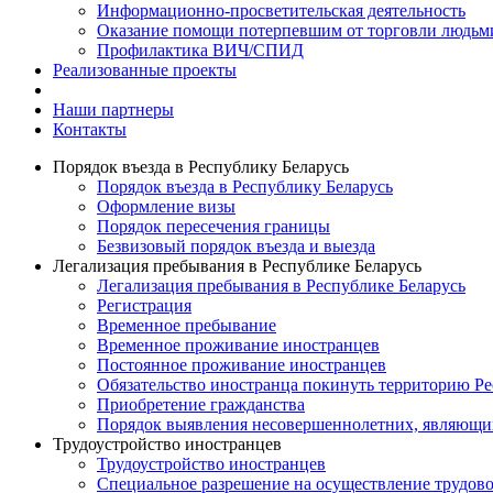
Информационно-просветительская деятельность
Оказание помощи потерпевшим от торговли людьм
Профилактика ВИЧ/СПИД
Реализованные проекты
Наши партнеры
Контакты
Порядок въезда в Республику Беларусь
Порядок въезда в Республику Беларусь
Оформление визы
Порядок пересечения границы
Безвизовый порядок въезда и выезда
Легализация пребывания в Республике Беларусь
Легализация пребывания в Республике Беларусь
Регистрация
Временное пребывание
Временное проживание иностранцев
Постоянное проживание иностранцев
Обязательство иностранца покинуть территорию Ре
Приобретение гражданства
Порядок выявления несовершеннолетних, являющи
Трудоустройство иностранцев
Трудоустройство иностранцев
Специальное разрешение на осуществление трудово