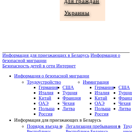
для граждан
Информация
Украины
для
граждан
Украины
Информация для приезжающих в Беларусь
Информация о
безопасной миграции
Безопасность детей в сети Интернет
Информация о безопасной миграции
Трудоустройство
Иммиграция
Германия
США
Германия
США
Италия
Турция
Италия
Турци
Китай
Франция
Китай
Франц
ОАЭ
Чехия
ОАЭ
Чехия
Польша
Литва
Польша
Литва
Россия
Россия
Информация для приезжающих в Беларусь
Порядок въезда в
Легализация пребывания в
Тру
Республику
Республике Беларусь
ино