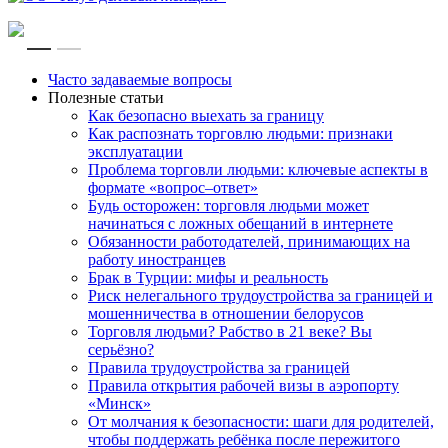
RU
EN
Часто задаваемые вопросы
Полезные статьи
Как безопасно выехать за границу
Как распознать торговлю людьми: признаки
эксплуатации
Проблема торговли людьми: ключевые аспекты в
формате «вопрос–ответ»
Будь осторожен: торговля людьми может
начинаться с ложных обещаний в интернете
Обязанности работодателей, принимающих на
работу иностранцев
Брак в Турции: мифы и реальность
Риск нелегального трудоустройства за границей и
мошенничества в отношении белорусов
Торговля людьми? Рабство в 21 веке? Вы
серьёзно?
Правила трудоустройства за границей
Правила открытия рабочей визы в аэропорту
«Минск»
От молчания к безопасности: шаги для родителей,
чтобы поддержать ребёнка после пережитого