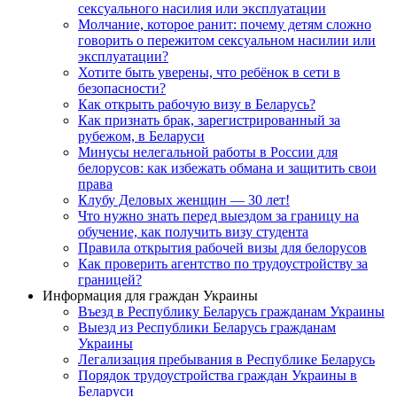
сексуального насилия или эксплуатации
Молчание, которое ранит: почему детям сложно
говорить о пережитом сексуальном насилии или
эксплуатации?
Хотите быть уверены, что ребёнок в сети в
безопасности?
Как открыть рабочую визу в Беларусь?
Как признать брак, зарегистрированный за
рубежом, в Беларуси
Минусы нелегальной работы в России для
белорусов: как избежать обмана и защитить свои
права
Клубу Деловых женщин — 30 лет!
Что нужно знать перед выездом за границу на
обучение, как получить визу студента
Правила открытия рабочей визы для белорусов
Как проверить агентство по трудоустройству за
границей?
Информация для граждан Украины
Въезд в Республику Беларусь гражданам Украины
Выезд из Республики Беларусь гражданам
Украины
Легализация пребывания в Республике Беларусь
Порядок трудоустройства граждан Украины в
Беларуси