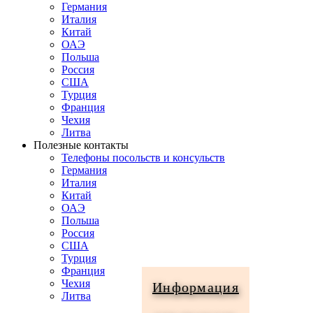
Германия
Италия
Китай
ОАЭ
Польша
Россия
США
Турция
Франция
Чехия
Литва
Полезные контакты
Телефоны посольств и консульств
Германия
Италия
Китай
ОАЭ
Польша
Россия
США
Турция
Франция
Чехия
Информация
Литва