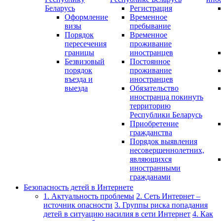
Беларусь
Регистрация
Оформление
Временное
визы
пребывание
Порядок
Временное
пересечения
проживание
границы
иностранцев
Безвизовый
Постоянное
порядок
проживание
въезда и
иностранцев
выезда
Обязательство
иностранца покинуть
территорию
Республики Беларусь
Приобретение
гражданства
Порядок выявления
несовершеннолетних,
являющихся
иностранными
гражданами
Безопасность детей в Интернете
1. Актуальность проблемы
2. Сеть Интернет –
источник опасности
3. Группы риска попадания
детей в ситуацию насилия в сети Интернет
4. Как