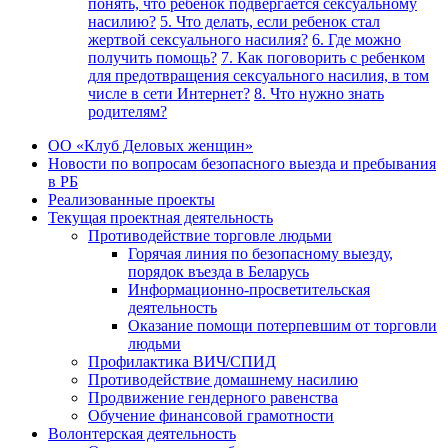
понять, что ребенок подвергается сексуальному
насилию?
5. Что делать, если ребенок стал
жертвой сексуального насилия?
6. Где можно
получить помощь?
7. Как поговорить с ребенком
для предотвращения сексуального насилия, в том
числе в сети Интернет?
8. Что нужно знать
родителям?
ОО «Клуб Деловых женщин»
Новости по вопросам безопасного выезда и пребывания
в РБ
Реализованные проекты
Текущая проектная деятельность
Противодействие торговле людьми
Горячая линия по безопасному выезду,
порядок въезда в Беларусь
Информационно-просветительская
деятельность
Оказание помощи потерпевшим от торговли
людьми
Профилактика ВИЧ/СПИД
Противодействие домашнему насилию
Продвижение гендерного равенства
Обучение финансовой грамотности
Волонтерская деятельность