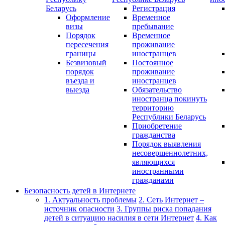
Беларусь
Регистрация
Оформление
Временное
визы
пребывание
Порядок
Временное
пересечения
проживание
границы
иностранцев
Безвизовый
Постоянное
порядок
проживание
въезда и
иностранцев
выезда
Обязательство
иностранца покинуть
территорию
Республики Беларусь
Приобретение
гражданства
Порядок выявления
несовершеннолетних,
являющихся
иностранными
гражданами
Безопасность детей в Интернете
1. Актуальность проблемы
2. Сеть Интернет –
источник опасности
3. Группы риска попадания
детей в ситуацию насилия в сети Интернет
4. Как