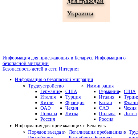
для граждан
Информация
Украины
для
граждан
Украины
Информация для приезжающих в Беларусь
Информация о
безопасной миграции
Безопасность детей в сети Интернет
Информация о безопасной миграции
Трудоустройство
Иммиграция
Германия
США
Германия
США
Италия
Турция
Италия
Турци
Китай
Франция
Китай
Франц
ОАЭ
Чехия
ОАЭ
Чехия
Польша
Литва
Польша
Литва
Россия
Россия
Информация для приезжающих в Беларусь
Порядок въезда в
Легализация пребывания в
Тру
Республику
Республике Беларусь
ино