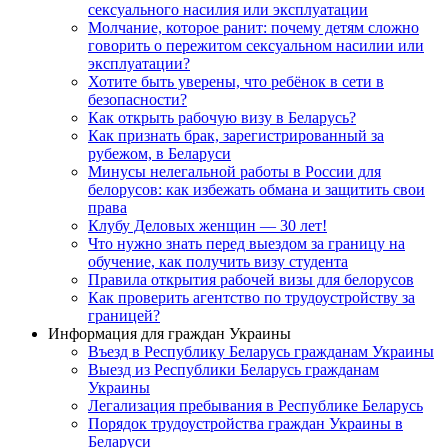
сексуального насилия или эксплуатации
Молчание, которое ранит: почему детям сложно
говорить о пережитом сексуальном насилии или
эксплуатации?
Хотите быть уверены, что ребёнок в сети в
безопасности?
Как открыть рабочую визу в Беларусь?
Как признать брак, зарегистрированный за
рубежом, в Беларуси
Минусы нелегальной работы в России для
белорусов: как избежать обмана и защитить свои
права
Клубу Деловых женщин — 30 лет!
Что нужно знать перед выездом за границу на
обучение, как получить визу студента
Правила открытия рабочей визы для белорусов
Как проверить агентство по трудоустройству за
границей?
Информация для граждан Украины
Въезд в Республику Беларусь гражданам Украины
Выезд из Республики Беларусь гражданам
Украины
Легализация пребывания в Республике Беларусь
Порядок трудоустройства граждан Украины в
Беларуси