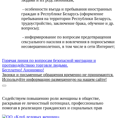
людьми и их родственникам;
- особенности въезда и пребывания иностранных
граждан в Республике Беларусь (оформление
пребывания на территории Республики Беларусь,
трудоустройство, заключение брака, обучение и др.
вопросы);
- информирование по вопросам предотвращения
сексуального насилия и вовлечения в порносъемки
несовершеннолетних, в том числе в сети Интернет;
Горячая линия по вопросам безопасной миграции и
противодействию торговле людьми.
Бесплатно! Анонимно!
Звонки и письменные обращения временно не принимаются.
Используйте информацию размещенную на нашем сайте!
Информация о безопасной миграции
Информация для приезжающих в Беларусь
Содействуем повышению роли женщины в обществе,
раскрывая ее личностный потенциал, профессионально
помогая в реализации гражданских и социальных прав