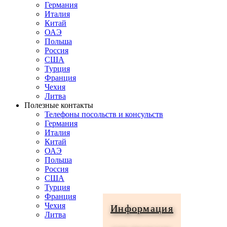
Германия
Италия
Китай
ОАЭ
Польша
Россия
США
Турция
Франция
Чехия
Литва
Полезные контакты
Телефоны посольств и консульств
Германия
Италия
Китай
ОАЭ
Польша
Россия
США
Турция
Франция
Чехия
Информация
Литва