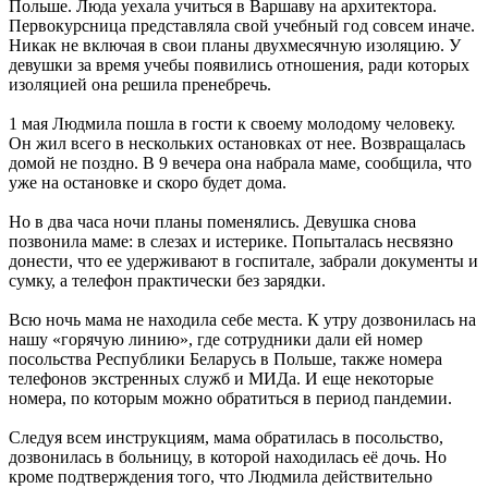
Польше. Люда уехала учиться в Варшаву на архитектора.
Первокурсница представляла свой учебный год совсем иначе.
Никак не включая в свои планы двухмесячную изоляцию. У
девушки за время учебы появились отношения, ради которых
изоляцией она решила пренебречь.
1 мая Людмила пошла в гости к своему молодому человеку.
Он жил всего в нескольких остановках от нее. Возвращалась
домой не поздно. В 9 вечера она набрала маме, сообщила, что
уже на остановке и скоро будет дома.
Но в два часа ночи планы поменялись. Девушка снова
позвонила маме: в слезах и истерике. Попыталась несвязно
донести, что ее удерживают в госпитале, забрали документы и
сумку, а телефон практически без зарядки.
Всю ночь мама не находила себе места. К утру дозвонилась на
нашу «горячую линию», где сотрудники дали ей номер
посольства Республики Беларусь в Польше, также номера
телефонов экстренных служб и МИДа. И еще некоторые
номера, по которым можно обратиться в период пандемии.
Следуя всем инструкциям, мама обратилась в посольство,
дозвонилась в больницу, в которой находилась её дочь. Но
кроме подтверждения того, что Людмила действительно