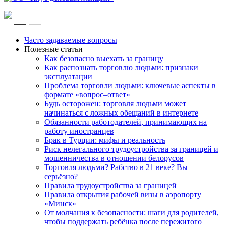
RU
EN
Часто задаваемые вопросы
Полезные статьи
Как безопасно выехать за границу
Как распознать торговлю людьми: признаки
эксплуатации
Проблема торговли людьми: ключевые аспекты в
формате «вопрос–ответ»
Будь осторожен: торговля людьми может
начинаться с ложных обещаний в интернете
Обязанности работодателей, принимающих на
работу иностранцев
Брак в Турции: мифы и реальность
Риск нелегального трудоустройства за границей и
мошенничества в отношении белорусов
Торговля людьми? Рабство в 21 веке? Вы
серьёзно?
Правила трудоустройства за границей
Правила открытия рабочей визы в аэропорту
«Минск»
От молчания к безопасности: шаги для родителей,
чтобы поддержать ребёнка после пережитого