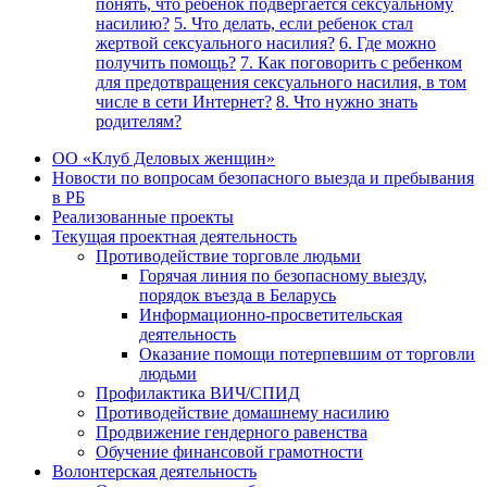
понять, что ребенок подвергается сексуальному
насилию?
5. Что делать, если ребенок стал
жертвой сексуального насилия?
6. Где можно
получить помощь?
7. Как поговорить с ребенком
для предотвращения сексуального насилия, в том
числе в сети Интернет?
8. Что нужно знать
родителям?
ОО «Клуб Деловых женщин»
Новости по вопросам безопасного выезда и пребывания
в РБ
Реализованные проекты
Текущая проектная деятельность
Противодействие торговле людьми
Горячая линия по безопасному выезду,
порядок въезда в Беларусь
Информационно-просветительская
деятельность
Оказание помощи потерпевшим от торговли
людьми
Профилактика ВИЧ/СПИД
Противодействие домашнему насилию
Продвижение гендерного равенства
Обучение финансовой грамотности
Волонтерская деятельность