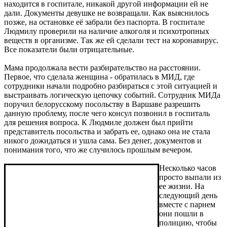
находится в госпитале, никакой другой информации ей не
дали. Документы девушке не возвращали. Как выяснилось
позже, на остановке её забрали без паспорта. В госпитале
Людмилу проверили на наличие алкоголя и психотропных
веществ в организме. Так же ей сделали тест на коронавирус.
Все показатели были отрицательные.
Мама продолжала вести разбирательство на расстоянии.
Первое, что сделала женщина - обратилась в МИД, где
сотрудники начали подробно разбираться с этой ситуацией и
выстраивать логическую цепочку событий. Сотрудник МИДа
поручил белорусскому посольству в Варшаве разрешить
данную проблему, после чего консул позвонил в госпиталь
для решения вопроса. К Людмиле должен был прийти
представитель посольства и забрать ее, однако она не стала
никого дожидаться и ушла сама. Без денег, документов и
понимания того, что же случилось прошлым вечером.
Несколько часов
просто выпали из
ее жизни. На
следующий день
вместе с парнем
они пошли в
полицию, чтобы