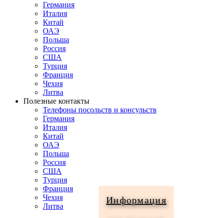
Германия
Италия
Китай
ОАЭ
Польша
Россия
США
Турция
Франция
Чехия
Литва
Полезные контакты
Телефоны посольств и консульств
Германия
Италия
Китай
ОАЭ
Польша
Россия
США
Турция
Франция
Чехия
Информация
Литва