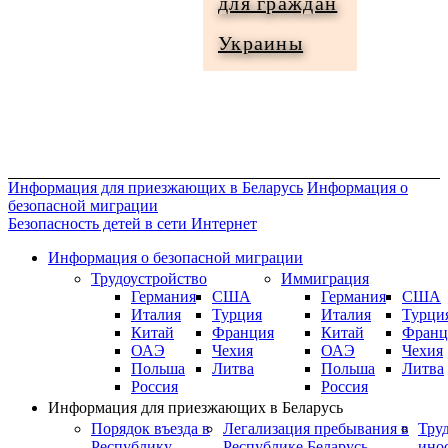
для граждан
Информация
Украины
для
граждан
Украины
Информация для приезжающих в Беларусь
Информация о
безопасной миграции
Безопасность детей в сети Интернет
Информация о безопасной миграции
Трудоустройство
Иммиграция
Германия
США
Германия
США
Италия
Турция
Италия
Турци
Китай
Франция
Китай
Франц
ОАЭ
Чехия
ОАЭ
Чехия
Польша
Литва
Польша
Литва
Россия
Россия
Информация для приезжающих в Беларусь
Порядок въезда в
Легализация пребывания в
Тру
Республику
Республике Беларусь
ино