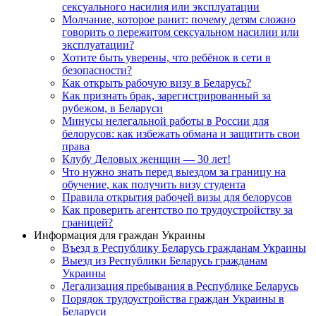
сексуального насилия или эксплуатации
Молчание, которое ранит: почему детям сложно
говорить о пережитом сексуальном насилии или
эксплуатации?
Хотите быть уверены, что ребёнок в сети в
безопасности?
Как открыть рабочую визу в Беларусь?
Как признать брак, зарегистрированный за
рубежом, в Беларуси
Минусы нелегальной работы в России для
белорусов: как избежать обмана и защитить свои
права
Клубу Деловых женщин — 30 лет!
Что нужно знать перед выездом за границу на
обучение, как получить визу студента
Правила открытия рабочей визы для белорусов
Как проверить агентство по трудоустройству за
границей?
Информация для граждан Украины
Въезд в Республику Беларусь гражданам Украины
Выезд из Республики Беларусь гражданам
Украины
Легализация пребывания в Республике Беларусь
Порядок трудоустройства граждан Украины в
Беларуси