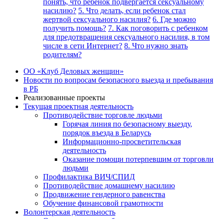
понять, что ребенок подвергается сексуальному
насилию?
5. Что делать, если ребенок стал
жертвой сексуального насилия?
6. Где можно
получить помощь?
7. Как поговорить с ребенком
для предотвращения сексуального насилия, в том
числе в сети Интернет?
8. Что нужно знать
родителям?
ОО «Клуб Деловых женщин»
Новости по вопросам безопасного выезда и пребывания
в РБ
Реализованные проекты
Текущая проектная деятельность
Противодействие торговле людьми
Горячая линия по безопасному выезду,
порядок въезда в Беларусь
Информационно-просветительская
деятельность
Оказание помощи потерпевшим от торговли
людьми
Профилактика ВИЧ/СПИД
Противодействие домашнему насилию
Продвижение гендерного равенства
Обучение финансовой грамотности
Волонтерская деятельность