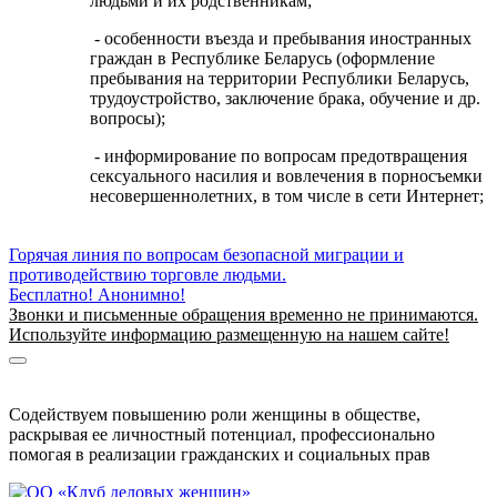
людьми и их родственникам;
- особенности въезда и пребывания иностранных
граждан в Республике Беларусь (оформление
пребывания на территории Республики Беларусь,
трудоустройство, заключение брака, обучение и др.
вопросы);
- информирование по вопросам предотвращения
сексуального насилия и вовлечения в порносъемки
несовершеннолетних, в том числе в сети Интернет;
Горячая линия по вопросам безопасной миграции и
противодействию торговле людьми.
Бесплатно! Анонимно!
Звонки и письменные обращения временно не принимаются.
Используйте информацию размещенную на нашем сайте!
Информация о безопасной миграции
Информация для приезжающих в Беларусь
Содействуем повышению роли женщины в обществе,
раскрывая ее личностный потенциал, профессионально
помогая в реализации гражданских и социальных прав