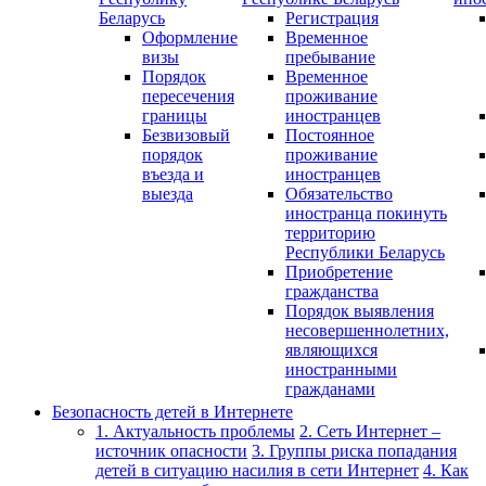
Беларусь
Регистрация
Оформление
Временное
визы
пребывание
Порядок
Временное
пересечения
проживание
границы
иностранцев
Безвизовый
Постоянное
порядок
проживание
въезда и
иностранцев
выезда
Обязательство
иностранца покинуть
территорию
Республики Беларусь
Приобретение
гражданства
Порядок выявления
несовершеннолетних,
являющихся
иностранными
гражданами
Безопасность детей в Интернете
1. Актуальность проблемы
2. Сеть Интернет –
источник опасности
3. Группы риска попадания
детей в ситуацию насилия в сети Интернет
4. Как