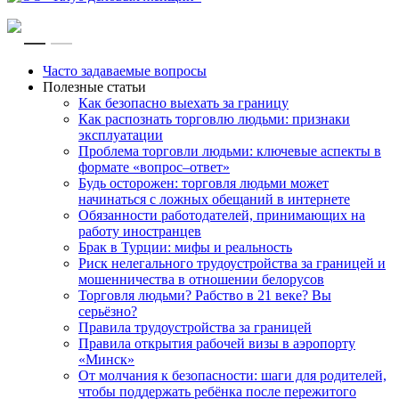
RU
EN
Часто задаваемые вопросы
Полезные статьи
Как безопасно выехать за границу
Как распознать торговлю людьми: признаки
эксплуатации
Проблема торговли людьми: ключевые аспекты в
формате «вопрос–ответ»
Будь осторожен: торговля людьми может
начинаться с ложных обещаний в интернете
Обязанности работодателей, принимающих на
работу иностранцев
Брак в Турции: мифы и реальность
Риск нелегального трудоустройства за границей и
мошенничества в отношении белорусов
Торговля людьми? Рабство в 21 веке? Вы
серьёзно?
Правила трудоустройства за границей
Правила открытия рабочей визы в аэропорту
«Минск»
От молчания к безопасности: шаги для родителей,
чтобы поддержать ребёнка после пережитого