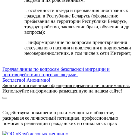
людьми и их родственникам;
- особенности въезда и пребывания иностранных
граждан в Республике Беларусь (оформление
пребывания на территории Республики Беларусь,
трудоустройство, заключение брака, обучение и др.
вопросы);
- информирование по вопросам предотвращения
сексуального насилия и вовлечения в порносъемки
несовершеннолетних, в том числе в сети Интернет;
Горячая линия по вопросам безопасной миграции и
противодействию торговле людьми.
Бесплатно! Анонимно!
Звонки и письменные обращения временно не принимаются.
Используйте информацию размещенную на нашем сайте!
Информация о безопасной миграции
Информация для приезжающих в Беларусь
Содействуем повышению роли женщины в обществе,
раскрывая ее личностный потенциал, профессионально
помогая в реализации гражданских и социальных прав