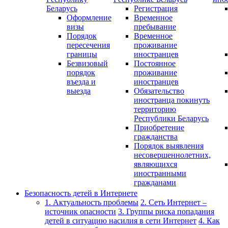
Беларусь
Регистрация
Оформление
Временное
визы
пребывание
Порядок
Временное
пересечения
проживание
границы
иностранцев
Безвизовый
Постоянное
порядок
проживание
въезда и
иностранцев
выезда
Обязательство
иностранца покинуть
территорию
Республики Беларусь
Приобретение
гражданства
Порядок выявления
несовершеннолетних,
являющихся
иностранными
гражданами
Безопасность детей в Интернете
1. Актуальность проблемы
2. Сеть Интернет –
источник опасности
3. Группы риска попадания
детей в ситуацию насилия в сети Интернет
4. Как