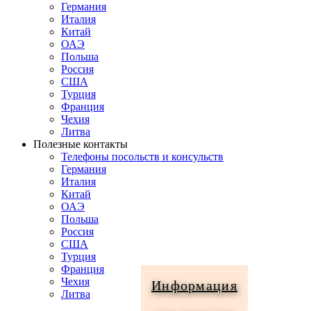
Германия
Италия
Китай
ОАЭ
Польша
Россия
США
Турция
Франция
Чехия
Литва
Полезные контакты
Телефоны посольств и консульств
Германия
Италия
Китай
ОАЭ
Польша
Россия
США
Турция
Франция
Чехия
Информация
Литва