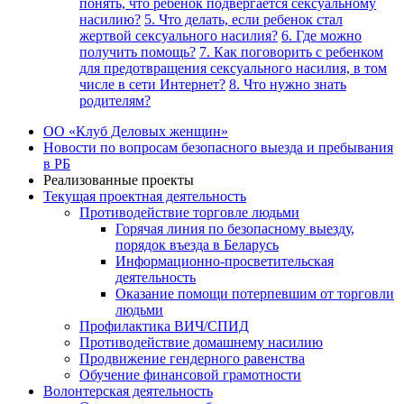
понять, что ребенок подвергается сексуальному
насилию?
5. Что делать, если ребенок стал
жертвой сексуального насилия?
6. Где можно
получить помощь?
7. Как поговорить с ребенком
для предотвращения сексуального насилия, в том
числе в сети Интернет?
8. Что нужно знать
родителям?
ОО «Клуб Деловых женщин»
Новости по вопросам безопасного выезда и пребывания
в РБ
Реализованные проекты
Текущая проектная деятельность
Противодействие торговле людьми
Горячая линия по безопасному выезду,
порядок въезда в Беларусь
Информационно-просветительская
деятельность
Оказание помощи потерпевшим от торговли
людьми
Профилактика ВИЧ/СПИД
Противодействие домашнему насилию
Продвижение гендерного равенства
Обучение финансовой грамотности
Волонтерская деятельность