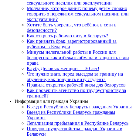
сексуального насилия или эксплуатации
Молчание, которое ранит: почему детям сложно
говорить о пережитом сексуальном насилии или
эксплуатации?
Хотите быть уверены, что ребёнок в сети в
безопасности?
Как открыть рабочую визу в Беларусь?
Как признать брак, зарегистрированный за
рубежом, в Беларуси
Минусы нелегальной работы в России для
белорусов: как избежать обмана и защитить свои
права
Клубу Деловых женщин — 30 лет!
Что нужно знать перед выездом за границу на
обучение, как получить визу студента
Правила открытия рабочей визы для белорусов
Как проверить агентство по трудоустройству за
границей?
Информация для граждан Украины
Въезд в Республику Беларусь гражданам Украины
Выезд из Республики Беларусь гражданам
Украины
Легализация пребывания в Республике Беларусь
Порядок трудоустройства граждан Украины в
Беларуси