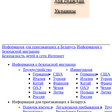
для граждан
Информация
Украины
для
граждан
Украины
Информация для приезжающих в Беларусь
Информация о
безопасной миграции
Безопасность детей в сети Интернет
Информация о безопасной миграции
Трудоустройство
Иммиграция
Германия
США
Германия
США
Италия
Турция
Италия
Турци
Китай
Франция
Китай
Франц
ОАЭ
Чехия
ОАЭ
Чехия
Польша
Литва
Польша
Литва
Россия
Россия
Информация для приезжающих в Беларусь
Порядок въезда в
Легализация пребывания в
Тру
Республику
Республике Беларусь
ино