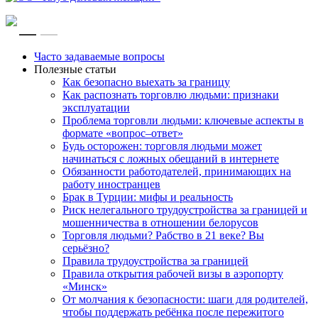
RU
EN
Часто задаваемые вопросы
Полезные статьи
Как безопасно выехать за границу
Как распознать торговлю людьми: признаки
эксплуатации
Проблема торговли людьми: ключевые аспекты в
формате «вопрос–ответ»
Будь осторожен: торговля людьми может
начинаться с ложных обещаний в интернете
Обязанности работодателей, принимающих на
работу иностранцев
Брак в Турции: мифы и реальность
Риск нелегального трудоустройства за границей и
мошенничества в отношении белорусов
Торговля людьми? Рабство в 21 веке? Вы
серьёзно?
Правила трудоустройства за границей
Правила открытия рабочей визы в аэропорту
«Минск»
От молчания к безопасности: шаги для родителей,
чтобы поддержать ребёнка после пережитого