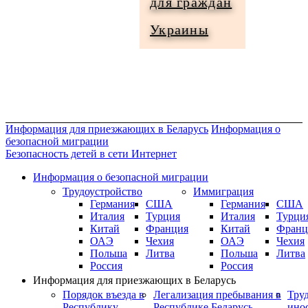
для граждан
Информация
Украины
для
граждан
Украины
Информация для приезжающих в Беларусь
Информация о
безопасной миграции
Безопасность детей в сети Интернет
Информация о безопасной миграции
Трудоустройство
Иммиграция
Германия
США
Германия
США
Италия
Турция
Италия
Турци
Китай
Франция
Китай
Франц
ОАЭ
Чехия
ОАЭ
Чехия
Польша
Литва
Польша
Литва
Россия
Россия
Информация для приезжающих в Беларусь
Порядок въезда в
Легализация пребывания в
Тру
Республику
Республике Беларусь
ино