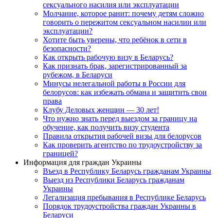
сексуального насилия или эксплуатации
Молчание, которое ранит: почему детям сложно
говорить о пережитом сексуальном насилии или
эксплуатации?
Хотите быть уверены, что ребёнок в сети в
безопасности?
Как открыть рабочую визу в Беларусь?
Как признать брак, зарегистрированный за
рубежом, в Беларуси
Минусы нелегальной работы в России для
белорусов: как избежать обмана и защитить свои
права
Клубу Деловых женщин — 30 лет!
Что нужно знать перед выездом за границу на
обучение, как получить визу студента
Правила открытия рабочей визы для белорусов
Как проверить агентство по трудоустройству за
границей?
Информация для граждан Украины
Въезд в Республику Беларусь гражданам Украины
Выезд из Республики Беларусь гражданам
Украины
Легализация пребывания в Республике Беларусь
Порядок трудоустройства граждан Украины в
Беларуси