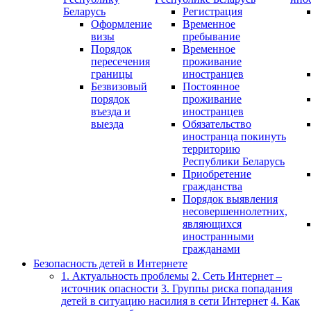
Беларусь
Регистрация
Оформление
Временное
визы
пребывание
Порядок
Временное
пересечения
проживание
границы
иностранцев
Безвизовый
Постоянное
порядок
проживание
въезда и
иностранцев
выезда
Обязательство
иностранца покинуть
территорию
Республики Беларусь
Приобретение
гражданства
Порядок выявления
несовершеннолетних,
являющихся
иностранными
гражданами
Безопасность детей в Интернете
1. Актуальность проблемы
2. Сеть Интернет –
источник опасности
3. Группы риска попадания
детей в ситуацию насилия в сети Интернет
4. Как