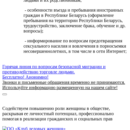
людьми и их родственникам;
- особенности въезда и пребывания иностранных
граждан в Республике Беларусь (оформление
пребывания на территории Республики Беларусь,
трудоустройство, заключение брака, обучение и др.
вопросы);
- информирование по вопросам предотвращения
сексуального насилия и вовлечения в порносъемки
несовершеннолетних, в том числе в сети Интернет;
Горячая линия по вопросам безопасной миграции и
противодействию торговле людьми.
Бесплатно! Анонимно!
Звонки и письменные обращения временно не принимаются.
Используйте информацию размещенную на нашем сайте!
Информация о безопасной миграции
Информация для приезжающих в Беларусь
Содействуем повышению роли женщины в обществе,
раскрывая ее личностный потенциал, профессионально
помогая в реализации гражданских и социальных прав