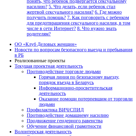
понять, что ребенок подвергается сексуальному
насилию?
5. Что делать, если ребенок стал
жертвой сексуального насилия?
6. Где можно
получить помощь?
7. Как поговорить с ребенком
для предотвращения сексуального насилия, в том
числе в сети Интернет?
8. Что нужно знать
родителям?
ОО «Клуб Деловых женщин»
Новости по вопросам безопасного выезда и пребывания
в РБ
Реализованные проекты
Текущая проектная деятельность
Противодействие торговле людьми
Горячая линия по безопасному выезду,
порядок въезда в Беларусь
Информационно-просветительская
деятельность
Оказание помощи потерпевшим от торговли
людьми
Профилактика ВИЧ/СПИД
Противодействие домашнему насилию
Продвижение гендерного равенства
Обучение финансовой грамотности
Волонтерская деятельность