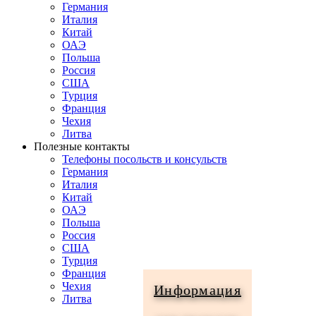
Германия
Италия
Китай
ОАЭ
Польша
Россия
США
Турция
Франция
Чехия
Литва
Полезные контакты
Телефоны посольств и консульств
Германия
Италия
Китай
ОАЭ
Польша
Россия
США
Турция
Франция
Чехия
Информация
Литва