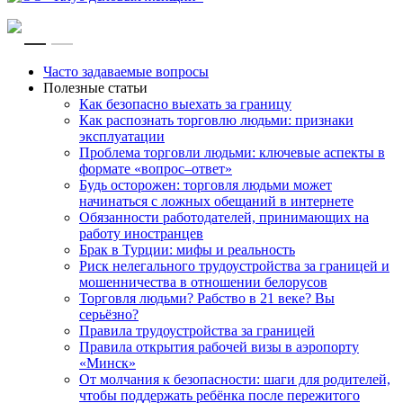
RU
EN
Часто задаваемые вопросы
Полезные статьи
Как безопасно выехать за границу
Как распознать торговлю людьми: признаки
эксплуатации
Проблема торговли людьми: ключевые аспекты в
формате «вопрос–ответ»
Будь осторожен: торговля людьми может
начинаться с ложных обещаний в интернете
Обязанности работодателей, принимающих на
работу иностранцев
Брак в Турции: мифы и реальность
Риск нелегального трудоустройства за границей и
мошенничества в отношении белорусов
Торговля людьми? Рабство в 21 веке? Вы
серьёзно?
Правила трудоустройства за границей
Правила открытия рабочей визы в аэропорту
«Минск»
От молчания к безопасности: шаги для родителей,
чтобы поддержать ребёнка после пережитого