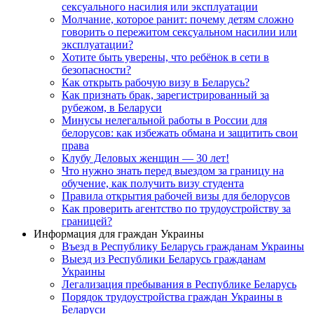
сексуального насилия или эксплуатации
Молчание, которое ранит: почему детям сложно
говорить о пережитом сексуальном насилии или
эксплуатации?
Хотите быть уверены, что ребёнок в сети в
безопасности?
Как открыть рабочую визу в Беларусь?
Как признать брак, зарегистрированный за
рубежом, в Беларуси
Минусы нелегальной работы в России для
белорусов: как избежать обмана и защитить свои
права
Клубу Деловых женщин — 30 лет!
Что нужно знать перед выездом за границу на
обучение, как получить визу студента
Правила открытия рабочей визы для белорусов
Как проверить агентство по трудоустройству за
границей?
Информация для граждан Украины
Въезд в Республику Беларусь гражданам Украины
Выезд из Республики Беларусь гражданам
Украины
Легализация пребывания в Республике Беларусь
Порядок трудоустройства граждан Украины в
Беларуси