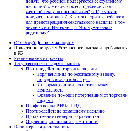
понять, что ребенок подвергается сексуальному
насилию?
5. Что делать, если ребенок стал
жертвой сексуального насилия?
6. Где можно
получить помощь?
7. Как поговорить с ребенком
для предотвращения сексуального насилия, в том
числе в сети Интернет?
8. Что нужно знать
родителям?
ОО «Клуб Деловых женщин»
Новости по вопросам безопасного выезда и пребывания
в РБ
Реализованные проекты
Текущая проектная деятельность
Противодействие торговле людьми
Горячая линия по безопасному выезду,
порядок въезда в Беларусь
Информационно-просветительская
деятельность
Оказание помощи потерпевшим от торговли
людьми
Профилактика ВИЧ/СПИД
Противодействие домашнему насилию
Продвижение гендерного равенства
Обучение финансовой грамотности
Волонтерская деятельность