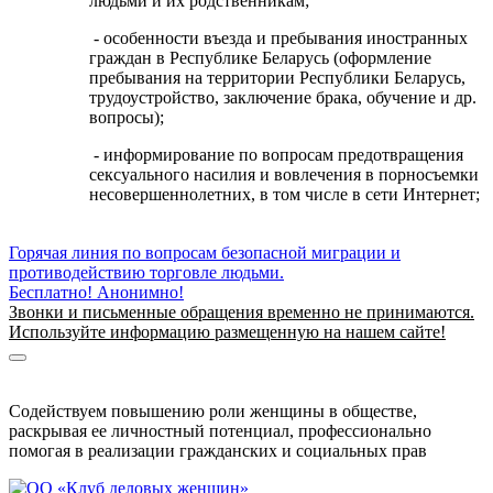
людьми и их родственникам;
- особенности въезда и пребывания иностранных
граждан в Республике Беларусь (оформление
пребывания на территории Республики Беларусь,
трудоустройство, заключение брака, обучение и др.
вопросы);
- информирование по вопросам предотвращения
сексуального насилия и вовлечения в порносъемки
несовершеннолетних, в том числе в сети Интернет;
Горячая линия по вопросам безопасной миграции и
противодействию торговле людьми.
Бесплатно! Анонимно!
Звонки и письменные обращения временно не принимаются.
Используйте информацию размещенную на нашем сайте!
Информация о безопасной миграции
Информация для приезжающих в Беларусь
Содействуем повышению роли женщины в обществе,
раскрывая ее личностный потенциал, профессионально
помогая в реализации гражданских и социальных прав