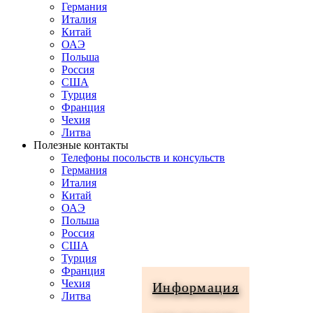
Германия
Италия
Китай
ОАЭ
Польша
Россия
США
Турция
Франция
Чехия
Литва
Полезные контакты
Телефоны посольств и консульств
Германия
Италия
Китай
ОАЭ
Польша
Россия
США
Турция
Франция
Чехия
Информация
Литва