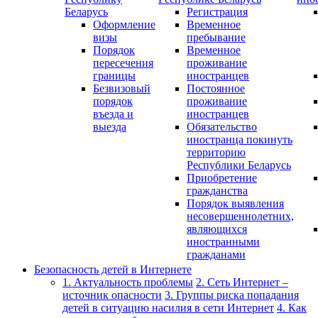
Беларусь
Регистрация
Оформление
Временное
визы
пребывание
Порядок
Временное
пересечения
проживание
границы
иностранцев
Безвизовый
Постоянное
порядок
проживание
въезда и
иностранцев
выезда
Обязательство
иностранца покинуть
территорию
Республики Беларусь
Приобретение
гражданства
Порядок выявления
несовершеннолетних,
являющихся
иностранными
гражданами
Безопасность детей в Интернете
1. Актуальность проблемы
2. Сеть Интернет –
источник опасности
3. Группы риска попадания
детей в ситуацию насилия в сети Интернет
4. Как