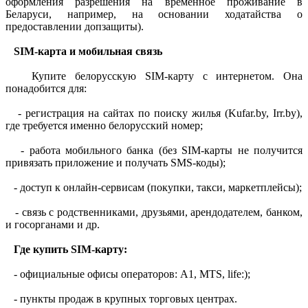
оформления разрешения на временное проживание в
Беларуси, например, на основании ходатайства о
предоставлении допзащиты).
SIM-карта и мобильная связь
Купите белорусскую SIM-карту с интернетом. Она
понадобится для:
- регистрация на сайтах по поиску жилья (Kufar.by, Irr.by),
где требуется именно белорусский номер;
- работа мобильного банка (без SIM-карты не получится
привязать приложение и получать SMS-коды);
- доступ к онлайн-сервисам (покупки, такси, маркетплейсы);
- связь с родственниками, друзьями, арендодателем, банком,
и госорганами и др.
Где купить SIM-карту:
- официальные офисы операторов: A1, MTS, life:);
- пункты продаж в крупных торговых центрах.