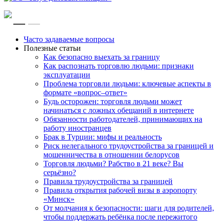
RU
EN
Часто задаваемые вопросы
Полезные статьи
Как безопасно выехать за границу
Как распознать торговлю людьми: признаки
эксплуатации
Проблема торговли людьми: ключевые аспекты в
формате «вопрос–ответ»
Будь осторожен: торговля людьми может
начинаться с ложных обещаний в интернете
Обязанности работодателей, принимающих на
работу иностранцев
Брак в Турции: мифы и реальность
Риск нелегального трудоустройства за границей и
мошенничества в отношении белорусов
Торговля людьми? Рабство в 21 веке? Вы
серьёзно?
Правила трудоустройства за границей
Правила открытия рабочей визы в аэропорту
«Минск»
От молчания к безопасности: шаги для родителей,
чтобы поддержать ребёнка после пережитого