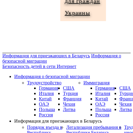
для граждан
Информация
Украины
для
граждан
Украины
Информация для приезжающих в Беларусь
Информация о
безопасной миграции
Безопасность детей в сети Интернет
Информация о безопасной миграции
Трудоустройство
Иммиграция
Германия
США
Германия
США
Италия
Турция
Италия
Турци
Китай
Франция
Китай
Франц
ОАЭ
Чехия
ОАЭ
Чехия
Польша
Литва
Польша
Литва
Россия
Россия
Информация для приезжающих в Беларусь
Порядок въезда в
Легализация пребывания в
Тру
Республику
Республике Беларусь
ино