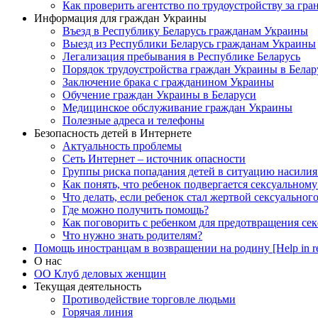
Как проверить агентство по трудоустройству за гра
Информация для граждан Украины
Въезд в Республику Беларусь гражданам Украины
Выезд из Республики Беларусь гражданам Украины
Легализация пребывания в Республике Беларусь
Порядок трудоустройства граждан Украины в Белар
Заключение брака с гражданином Украины
Обучение граждан Украины в Беларуси
Медицинское обслуживание граждан Украины
Полезные адреса и телефоны
Безопасность детей в Интернете
Актуальность проблемы
Сеть Интернет – источник опасности
Группы риска попадания детей в ситуацию насилия
Как понять, что ребенок подвергается сексуальном
Что делать, если ребенок стал жертвой сексуальног
Где можно получить помощь?
Как поговорить с ребенком для предотвращения сек
Что нужно знать родителям?
Помощь иностранцам в возвращении на родину [Help in re
О нас
ОО Клуб деловых женщин
Текущая деятельность
Противодействие торговле людьми
Горячая линия