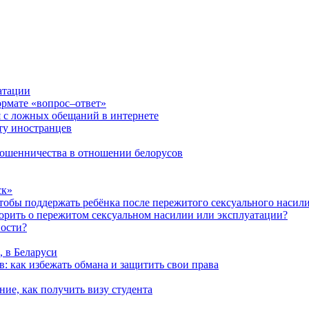
атации
ормате «вопрос–ответ»
я с ложных обещаний в интернете
ту иностранцев
 мошенничества в отношении белорусов
ск»
чтобы поддержать ребёнка после пережитого сексуального насил
ворить о пережитом сексуальном насилии или эксплуатации?
ности?
, в Беларуси
: как избежать обмана и защитить свои права
ние, как получить визу студента