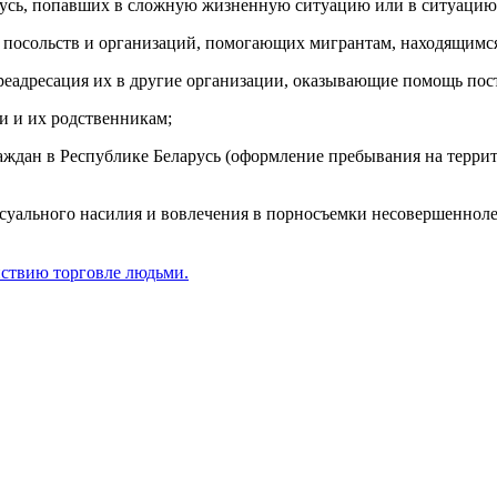
русь, попавших в сложную жизненную ситуацию или в ситуацию
 посольств и организаций, помогающих мигрантам, находящимся 
реадресация их в другие организации, оказывающие помощь по
и и их родственникам;
аждан в Республике Беларусь (оформление пребывания на террит
уального насилия и вовлечения в порносъемки несовершеннолет
йствию торговле людьми.