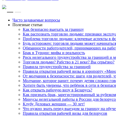
RU
EN
Часто задаваемые вопросы
Полезные статьи
Как безопасно выехать за границу
Как распознать торговлю людьми: признаки эксплу
Проблема торговли людьми: ключевые аспекты в ф
Будь осторожен: торговля людьми может начинатьс
Обязанности работодателей, принимающих на рабо
Брак в Турции: мифы и реальность
Риск нелегального трудоустройства за границей и
Торговля людьми? Рабство в 21 веке? Вы серьёзно?
Правила трудоустройства за границей
Правила открытия рабочей визы в аэропорту «Мин
От молчания к безопасности: шаги для родителей, 
Молчание, которое ранит: почему детям сложно го
Хотите быть уверены, что ребёнок в сети в безопас
Как открыть рабочую визу в Беларусь?
Как признать брак, зарегистрированный за рубежом
Минусы нелегальной работы в России для белорусов
Клубу Деловых женщин — 30 лет!
Что нужно знать перед выездом за границу на обуче
Правила открытия рабочей визы для белорусов