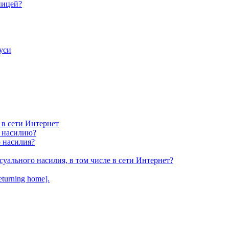
ницей?
уси
 в сети Интернет
у насилию?
о насилия?
суального насилия, в том числе в сети Интернет?
turning home].