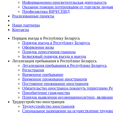
Информационно-просветительская деятельность
Оказание помощи потерпевшим от торговли людьм
Профилактика ВИЧ/СПИД
Реализованные проекты
Наши партнеры
Контакты
Порядок въезда в Республику Беларусь
Порядок въезда в Республику Беларусь
Оформление визы
Порядок пересечения границы
Безвизовый порядок въезда и выезда
Легализация пребывания в Республике Беларусь
Легализация пребывания в Республике Беларусь
Регистрация
Временное пребывание
Временное проживание иностранцев
Постоянное проживание иностранцев
Обязательство иностранца покинуть территорию Ре
Приобретение гражданства
Порядок выявления несовершеннолетних, являющи
Трудоустройство иностранцев
Трудоустройство иностранцев
Специальное разрешение на осуществление трудово