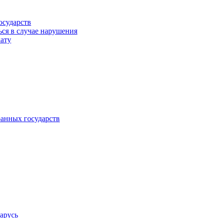
осударств
ься в случае нарушения
кату
анных государств
арусь