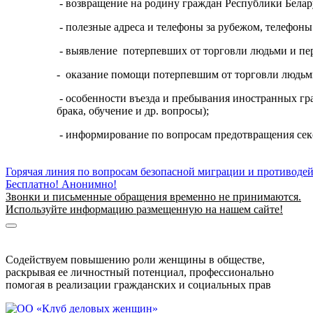
- возвращение на родину граждан Республики Бела
- полезные адреса и телефоны за рубежом, телефоны
- выявление потерпевших от торговли людьми и пе
- оказание помощи потерпевшим от торговли людьм
- особенности въезда и пребывания иностранных гр
брака, обучение и др. вопросы);
- информирование по вопросам предотвращения секс
Горячая линия по вопросам безопасной миграции и противоде
Бесплатно! Анонимно!
Звонки и письменные обращения временно не принимаются.
Используйте информацию размещенную на нашем сайте!
Информация о безопасной миграции
Информация для приезжающих в Беларусь
Содействуем повышению роли женщины в обществе,
раскрывая ее личностный потенциал, профессионально
помогая в реализации гражданских и социальных прав