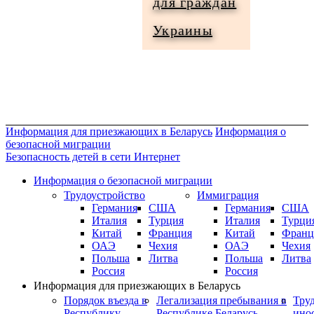
для граждан
Информация
Украины
для
граждан
Украины
Информация для приезжающих в Беларусь
Информация о
безопасной миграции
Безопасность детей в сети Интернет
Информация о безопасной миграции
Трудоустройство
Иммиграция
Германия
США
Германия
США
Италия
Турция
Италия
Турци
Китай
Франция
Китай
Франц
ОАЭ
Чехия
ОАЭ
Чехия
Польша
Литва
Польша
Литва
Россия
Россия
Информация для приезжающих в Беларусь
Порядок въезда в
Легализация пребывания в
Тру
Республику
Республике Беларусь
ино