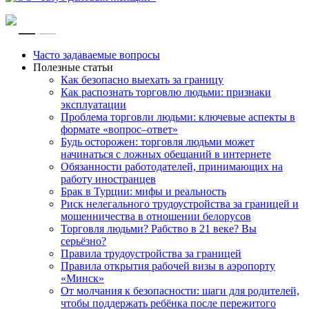
RU
EN
Часто задаваемые вопросы
Полезные статьи
Как безопасно выехать за границу
Как распознать торговлю людьми: признаки
эксплуатации
Проблема торговли людьми: ключевые аспекты в
формате «вопрос–ответ»
Будь осторожен: торговля людьми может
начинаться с ложных обещаний в интернете
Обязанности работодателей, принимающих на
работу иностранцев
Брак в Турции: мифы и реальность
Риск нелегального трудоустройства за границей и
мошенничества в отношении белорусов
Торговля людьми? Рабство в 21 веке? Вы
серьёзно?
Правила трудоустройства за границей
Правила открытия рабочей визы в аэропорту
«Минск»
От молчания к безопасности: шаги для родителей,
чтобы поддержать ребёнка после пережитого