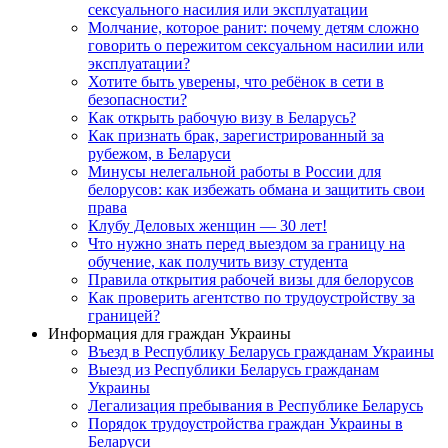
сексуального насилия или эксплуатации
Молчание, которое ранит: почему детям сложно
говорить о пережитом сексуальном насилии или
эксплуатации?
Хотите быть уверены, что ребёнок в сети в
безопасности?
Как открыть рабочую визу в Беларусь?
Как признать брак, зарегистрированный за
рубежом, в Беларуси
Минусы нелегальной работы в России для
белорусов: как избежать обмана и защитить свои
права
Клубу Деловых женщин — 30 лет!
Что нужно знать перед выездом за границу на
обучение, как получить визу студента
Правила открытия рабочей визы для белорусов
Как проверить агентство по трудоустройству за
границей?
Информация для граждан Украины
Въезд в Республику Беларусь гражданам Украины
Выезд из Республики Беларусь гражданам
Украины
Легализация пребывания в Республике Беларусь
Порядок трудоустройства граждан Украины в
Беларуси