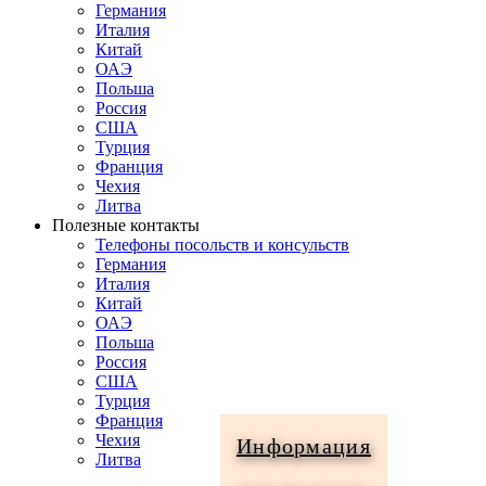
Германия
Италия
Китай
ОАЭ
Польша
Россия
США
Турция
Франция
Чехия
Литва
Полезные контакты
Телефоны посольств и консульств
Германия
Италия
Китай
ОАЭ
Польша
Россия
США
Турция
Франция
Чехия
Информация
Литва