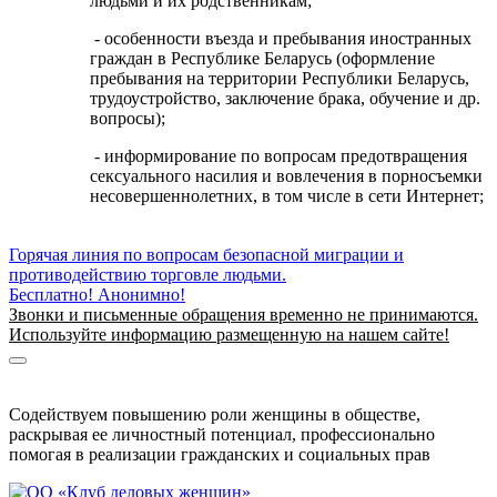
людьми и их родственникам;
- особенности въезда и пребывания иностранных
граждан в Республике Беларусь (оформление
пребывания на территории Республики Беларусь,
трудоустройство, заключение брака, обучение и др.
вопросы);
- информирование по вопросам предотвращения
сексуального насилия и вовлечения в порносъемки
несовершеннолетних, в том числе в сети Интернет;
Горячая линия по вопросам безопасной миграции и
противодействию торговле людьми.
Бесплатно! Анонимно!
Звонки и письменные обращения временно не принимаются.
Используйте информацию размещенную на нашем сайте!
Информация о безопасной миграции
Информация для приезжающих в Беларусь
Содействуем повышению роли женщины в обществе,
раскрывая ее личностный потенциал, профессионально
помогая в реализации гражданских и социальных прав