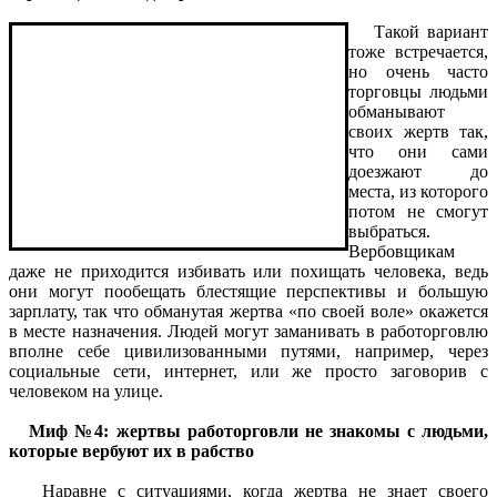
Такой вариант
тоже встречается,
но очень часто
торговцы людьми
обманывают
своих жертв так,
что они сами
доезжают до
места, из которого
потом не смогут
выбраться.
Вербовщикам
даже не приходится избивать или похищать человека, ведь
они могут пообещать блестящие перспективы и большую
зарплату, так что обманутая жертва «по своей воле» окажется
в месте назначения. Людей могут заманивать в работорговлю
вполне себе цивилизованными путями, например, через
социальные сети, интернет, или же просто заговорив с
человеком на улице.
Миф №4: жертвы работорговли не знакомы с людьми,
которые вербуют их в рабство
Наравне с ситуациями, когда жертва не знает своего