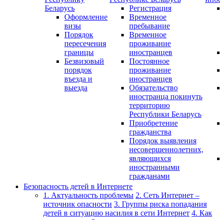
Беларусь
Регистрация
Оформление
Временное
визы
пребывание
Порядок
Временное
пересечения
проживание
границы
иностранцев
Безвизовый
Постоянное
порядок
проживание
въезда и
иностранцев
выезда
Обязательство
иностранца покинуть
территорию
Республики Беларусь
Приобретение
гражданства
Порядок выявления
несовершеннолетних,
являющихся
иностранными
гражданами
Безопасность детей в Интернете
1. Актуальность проблемы
2. Сеть Интернет –
источник опасности
3. Группы риска попадания
детей в ситуацию насилия в сети Интернет
4. Как