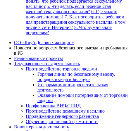
понять, что ребенок подвергается сексуальному
насилию?
5. Что делать, если ребенок стал
жертвой сексуального насилия?
6. Где можно
получить помощь?
7. Как поговорить с ребенком
для предотвращения сексуального насилия, в том
числе в сети Интернет?
8. Что нужно знать
родителям?
ОО «Клуб Деловых женщин»
Новости по вопросам безопасного выезда и пребывания
в РБ
Реализованные проекты
Текущая проектная деятельность
Противодействие торговле людьми
Горячая линия по безопасному выезду,
порядок въезда в Беларусь
Информационно-просветительская
деятельность
Оказание помощи потерпевшим от торговли
людьми
Профилактика ВИЧ/СПИД
Противодействие домашнему насилию
Продвижение гендерного равенства
Обучение финансовой грамотности
Волонтерская деятельность