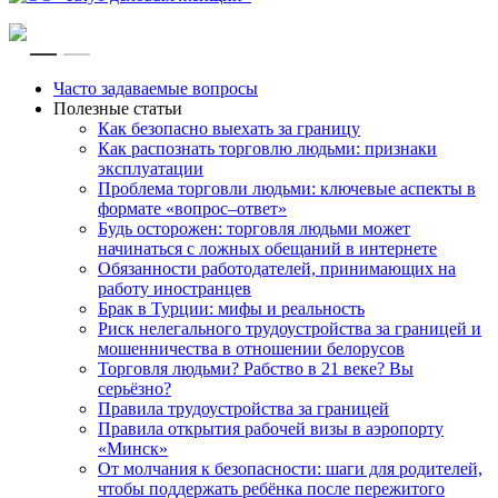
RU
EN
Часто задаваемые вопросы
Полезные статьи
Как безопасно выехать за границу
Как распознать торговлю людьми: признаки
эксплуатации
Проблема торговли людьми: ключевые аспекты в
формате «вопрос–ответ»
Будь осторожен: торговля людьми может
начинаться с ложных обещаний в интернете
Обязанности работодателей, принимающих на
работу иностранцев
Брак в Турции: мифы и реальность
Риск нелегального трудоустройства за границей и
мошенничества в отношении белорусов
Торговля людьми? Рабство в 21 веке? Вы
серьёзно?
Правила трудоустройства за границей
Правила открытия рабочей визы в аэропорту
«Минск»
От молчания к безопасности: шаги для родителей,
чтобы поддержать ребёнка после пережитого