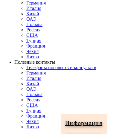
Германия
Италия
Китай
ОАЭ
Польша
Россия
США
Турция
Франция
Чехия
Литва
Полезные контакты
Телефоны посольств и консульств
Германия
Италия
Китай
ОАЭ
Польша
Россия
США
Турция
Франция
Чехия
Информация
Литва