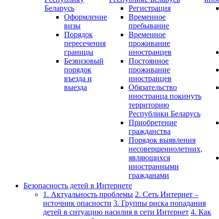
Беларусь
Регистрация
Оформление
Временное
визы
пребывание
Порядок
Временное
пересечения
проживание
границы
иностранцев
Безвизовый
Постоянное
порядок
проживание
въезда и
иностранцев
выезда
Обязательство
иностранца покинуть
территорию
Республики Беларусь
Приобретение
гражданства
Порядок выявления
несовершеннолетних,
являющихся
иностранными
гражданами
Безопасность детей в Интернете
1. Актуальность проблемы
2. Сеть Интернет –
источник опасности
3. Группы риска попадания
детей в ситуацию насилия в сети Интернет
4. Как