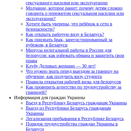
сексуального насилия или эксплуатации
Молчание, которое ранит: почему детям сложно
говорить о пережитом сексуальном насилии или
эксплуатации?
Хотите быть уверены, что ребёнок в сети в
безопасности?
Как открыть рабочую визу в Беларусь?
Как признать брак, зарегистрированный за
рубежом, в Беларуси
Минусы нелегальной работы в России для
белорусов: как избежать обмана и защитить свои
права
Клубу Деловых женщин — 30 лет!
Что нужно знать перед выездом за границу на
обучение, как получить визу студента
Правила открытия рабочей визы для белорусов
Как проверить агентство по трудоустройству за
границей?
Информация для граждан Украины
Въезд в Республику Беларусь гражданам Украины
Выезд из Республики Беларусь гражданам
Украины
Легализация пребывания в Республике Беларусь
Порядок трудоустройства граждан Украины в
Беларуси