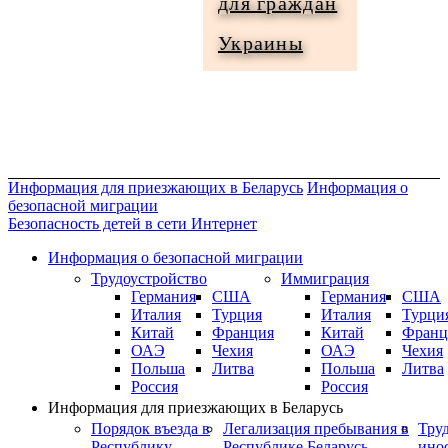
для граждан
Информация
Украины
для
граждан
Украины
Информация для приезжающих в Беларусь
Информация о
безопасной миграции
Безопасность детей в сети Интернет
Информация о безопасной миграции
Трудоустройство
Иммиграция
Германия
США
Германия
США
Италия
Турция
Италия
Турци
Китай
Франция
Китай
Франц
ОАЭ
Чехия
ОАЭ
Чехия
Польша
Литва
Польша
Литва
Россия
Россия
Информация для приезжающих в Беларусь
Порядок въезда в
Легализация пребывания в
Тру
Республику
Республике Беларусь
ино