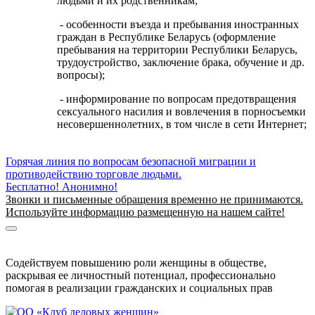
людьми и их родственникам;
- особенности въезда и пребывания иностранных
граждан в Республике Беларусь (оформление
пребывания на территории Республики Беларусь,
трудоустройство, заключение брака, обучение и др.
вопросы);
- информирование по вопросам предотвращения
сексуального насилия и вовлечения в порносъемки
несовершеннолетних, в том числе в сети Интернет;
Горячая линия по вопросам безопасной миграции и
противодействию торговле людьми.
Бесплатно! Анонимно!
Звонки и письменные обращения временно не принимаются.
Используйте информацию размещенную на нашем сайте!
Информация о безопасной миграции
Информация для приезжающих в Беларусь
Содействуем повышению роли женщины в обществе,
раскрывая ее личностный потенциал, профессионально
помогая в реализации гражданских и социальных прав