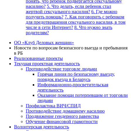
понять, что ребенок подвергается сексуальному
насилию?
5. Что делать, если ребенок стал
жертвой сексуального насилия?
6. Где можно
получить помощь?
7. Как поговорить с ребенком
для предотвращения сексуального насилия, в том
числе в сети Интернет?
8. Что нужно знать
родителям?
ОО «Клуб Деловых женщин»
Новости по вопросам безопасного выезда и пребывания
в РБ
Реализованные проекты
Текущая проектная деятельность
Противодействие торговле людьми
Горячая линия по безопасному выезду,
порядок въезда в Беларусь
Информационно-просветительская
деятельность
Оказание помощи потерпевшим от торговли
людьми
Профилактика ВИЧ/СПИД
Противодействие домашнему насилию
Продвижение гендерного равенства
Обучение финансовой грамотности
Волонтерская деятельность