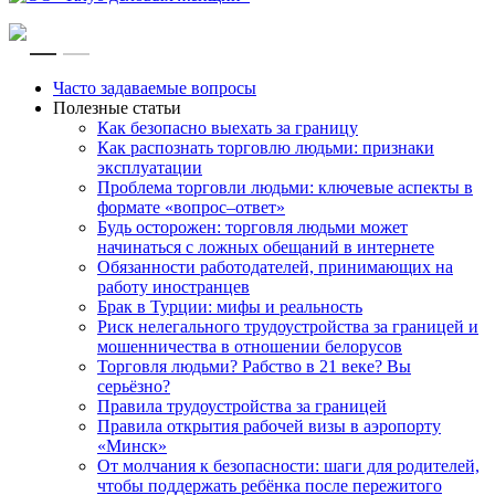
RU
EN
Часто задаваемые вопросы
Полезные статьи
Как безопасно выехать за границу
Как распознать торговлю людьми: признаки
эксплуатации
Проблема торговли людьми: ключевые аспекты в
формате «вопрос–ответ»
Будь осторожен: торговля людьми может
начинаться с ложных обещаний в интернете
Обязанности работодателей, принимающих на
работу иностранцев
Брак в Турции: мифы и реальность
Риск нелегального трудоустройства за границей и
мошенничества в отношении белорусов
Торговля людьми? Рабство в 21 веке? Вы
серьёзно?
Правила трудоустройства за границей
Правила открытия рабочей визы в аэропорту
«Минск»
От молчания к безопасности: шаги для родителей,
чтобы поддержать ребёнка после пережитого