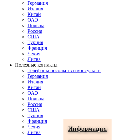
Германия
Италия
Китай
ОАЭ
Польша
Россия
США
Турция
Франция
Чехия
Литва
Полезные контакты
Телефоны посольств и консульств
Германия
Италия
Китай
ОАЭ
Польша
Россия
США
Турция
Франция
Чехия
Информация
Литва