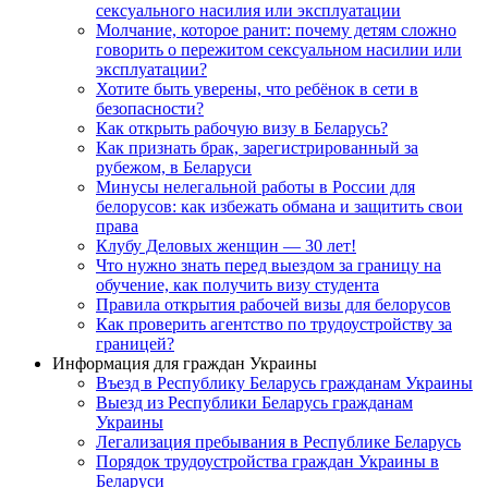
сексуального насилия или эксплуатации
Молчание, которое ранит: почему детям сложно
говорить о пережитом сексуальном насилии или
эксплуатации?
Хотите быть уверены, что ребёнок в сети в
безопасности?
Как открыть рабочую визу в Беларусь?
Как признать брак, зарегистрированный за
рубежом, в Беларуси
Минусы нелегальной работы в России для
белорусов: как избежать обмана и защитить свои
права
Клубу Деловых женщин — 30 лет!
Что нужно знать перед выездом за границу на
обучение, как получить визу студента
Правила открытия рабочей визы для белорусов
Как проверить агентство по трудоустройству за
границей?
Информация для граждан Украины
Въезд в Республику Беларусь гражданам Украины
Выезд из Республики Беларусь гражданам
Украины
Легализация пребывания в Республике Беларусь
Порядок трудоустройства граждан Украины в
Беларуси