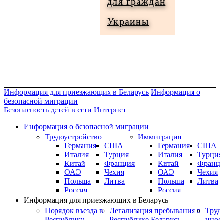
для граждан
Информация
Украины
для
граждан
Украины
Информация для приезжающих в Беларусь
Информация о
безопасной миграции
Безопасность детей в сети Интернет
Информация о безопасной миграции
Трудоустройство
Иммиграция
Германия
США
Германия
США
Италия
Турция
Италия
Турци
Китай
Франция
Китай
Франц
ОАЭ
Чехия
ОАЭ
Чехия
Польша
Литва
Польша
Литва
Россия
Россия
Информация для приезжающих в Беларусь
Порядок въезда в
Легализация пребывания в
Тру
Республику
Республике Беларусь
ино