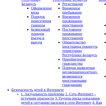
Беларусь
Регистрация
Оформление
Временное
визы
пребывание
Порядок
Временное
пересечения
проживание
границы
иностранцев
Безвизовый
Постоянное
порядок
проживание
въезда и
иностранцев
выезда
Обязательство
иностранца покинуть
территорию
Республики Беларусь
Приобретение
гражданства
Порядок выявления
несовершеннолетних,
являющихся
иностранными
гражданами
Безопасность детей в Интернете
1. Актуальность проблемы
2. Сеть Интернет –
источник опасности
3. Группы риска попадания
детей в ситуацию насилия в сети Интернет
4. Как