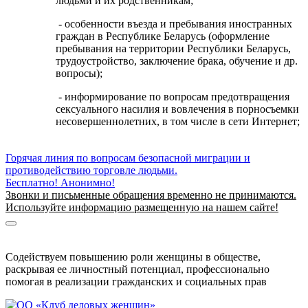
людьми и их родственникам;
- особенности въезда и пребывания иностранных
граждан в Республике Беларусь (оформление
пребывания на территории Республики Беларусь,
трудоустройство, заключение брака, обучение и др.
вопросы);
- информирование по вопросам предотвращения
сексуального насилия и вовлечения в порносъемки
несовершеннолетних, в том числе в сети Интернет;
Горячая линия по вопросам безопасной миграции и
противодействию торговле людьми.
Бесплатно! Анонимно!
Звонки и письменные обращения временно не принимаются.
Используйте информацию размещенную на нашем сайте!
Информация о безопасной миграции
Информация для приезжающих в Беларусь
Содействуем повышению роли женщины в обществе,
раскрывая ее личностный потенциал, профессионально
помогая в реализации гражданских и социальных прав