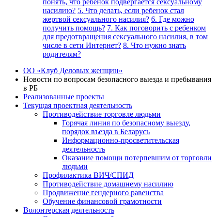
понять, что ребенок подвергается сексуальному
насилию?
5. Что делать, если ребенок стал
жертвой сексуального насилия?
6. Где можно
получить помощь?
7. Как поговорить с ребенком
для предотвращения сексуального насилия, в том
числе в сети Интернет?
8. Что нужно знать
родителям?
ОО «Клуб Деловых женщин»
Новости по вопросам безопасного выезда и пребывания
в РБ
Реализованные проекты
Текущая проектная деятельность
Противодействие торговле людьми
Горячая линия по безопасному выезду,
порядок въезда в Беларусь
Информационно-просветительская
деятельность
Оказание помощи потерпевшим от торговли
людьми
Профилактика ВИЧ/СПИД
Противодействие домашнему насилию
Продвижение гендерного равенства
Обучение финансовой грамотности
Волонтерская деятельность