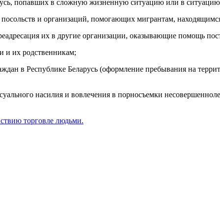
русь, попавших в сложную жизненную ситуацию или в ситуацию
 посольств и организаций, помогающих мигрантам, находящимся 
реадресация их в другие организации, оказывающие помощь по
и и их родственникам;
аждан в Республике Беларусь (оформление пребывания на террит
уального насилия и вовлечения в порносъемки несовершеннолет
йствию торговле людьми.