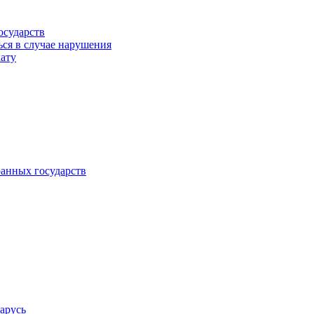
осударств
ься в случае нарушения
кату
анных государств
арусь