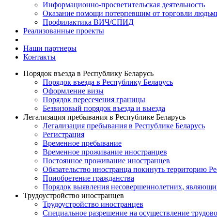
Информационно-просветительская деятельность
Оказание помощи потерпевшим от торговли людьм
Профилактика ВИЧ/СПИД
Реализованные проекты
Наши партнеры
Контакты
Порядок въезда в Республику Беларусь
Порядок въезда в Республику Беларусь
Оформление визы
Порядок пересечения границы
Безвизовый порядок въезда и выезда
Легализация пребывания в Республике Беларусь
Легализация пребывания в Республике Беларусь
Регистрация
Временное пребывание
Временное проживание иностранцев
Постоянное проживание иностранцев
Обязательство иностранца покинуть территорию Ре
Приобретение гражданства
Порядок выявления несовершеннолетних, являющи
Трудоустройство иностранцев
Трудоустройство иностранцев
Специальное разрешение на осуществление трудово