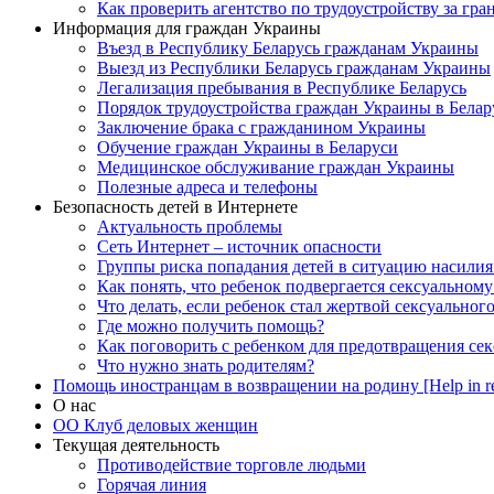
Как проверить агентство по трудоустройству за гра
Информация для граждан Украины
Въезд в Республику Беларусь гражданам Украины
Выезд из Республики Беларусь гражданам Украины
Легализация пребывания в Республике Беларусь
Порядок трудоустройства граждан Украины в Белар
Заключение брака с гражданином Украины
Обучение граждан Украины в Беларуси
Медицинское обслуживание граждан Украины
Полезные адреса и телефоны
Безопасность детей в Интернете
Актуальность проблемы
Сеть Интернет – источник опасности
Группы риска попадания детей в ситуацию насилия
Как понять, что ребенок подвергается сексуальном
Что делать, если ребенок стал жертвой сексуальног
Где можно получить помощь?
Как поговорить с ребенком для предотвращения сек
Что нужно знать родителям?
Помощь иностранцам в возвращении на родину [Help in re
О нас
ОО Клуб деловых женщин
Текущая деятельность
Противодействие торговле людьми
Горячая линия