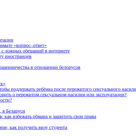
атации
ормате «вопрос–ответ»
я с ложных обещаний в интернете
ту иностранцев
 мошенничества в отношении белорусов
ск»
чтобы поддержать ребёнка после пережитого сексуального насил
ворить о пережитом сексуальном насилии или эксплуатации?
ности?
, в Беларуси
: как избежать обмана и защитить свои права
ние, как получить визу студента