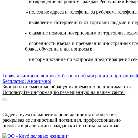
- возвращение на родину граждан Республики Бела
- полезные адреса и телефоны за рубежом, телефоны
- выявление потерпевших от торговли людьми и пе
- оказание помощи потерпевшим от торговли людьм
- особенности въезда и пребывания иностранных гр
брака, обучение и др. вопросы);
- информирование по вопросам предотвращения секс
Горячая линия по вопросам безопасной миграции и противоде
Бесплатно! Анонимно!
Звонки и письменные обращения временно не принимаются.
Используйте информацию размещенную на нашем сайте!
Информация о безопасной миграции
Информация для приезжающих в Беларусь
Содействуем повышению роли женщины в обществе,
раскрывая ее личностный потенциал, профессионально
помогая в реализации гражданских и социальных прав