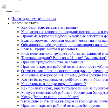
RU
EN
Часто задаваемые вопросы
Полезные статьи
Как безопасно выехать за границу
Как распознать торговлю людьми: признаки эксплу
Проблема торговли людьми: ключевые аспекты в ф
Будь осторожен: торговля людьми может начинатьс
Обязанности работодателей, принимающих на рабо
Брак в Турции: мифы и реальность
Риск нелегального трудоустройства за границей и
Торговля людьми? Рабство в 21 веке? Вы серьёзно?
Правила трудоустройства за границей
Правила открытия рабочей визы в аэропорту «Мин
От молчания к безопасности: шаги для родителей, 
Молчание, которое ранит: почему детям сложно го
Хотите быть уверены, что ребёнок в сети в безопас
Как открыть рабочую визу в Беларусь?
Как признать брак, зарегистрированный за рубежом
Минусы нелегальной работы в России для белорусов
Клубу Деловых женщин — 30 лет!
Что нужно знать перед выездом за границу на обуче
Правила открытия рабочей визы для белорусов