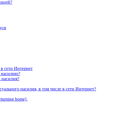
ницей?
уси
 в сети Интернет
у насилию?
о насилия?
суального насилия, в том числе в сети Интернет?
turning home].