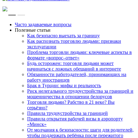
RU
EN
Часто задаваемые вопросы
Полезные статьи
Как безопасно выехать за границу
Как распознать торговлю людьми: признаки
эксплуатации
Проблема торговли людьми: ключевые аспекты в
формате «вопрос–ответ»
Будь осторожен: торговля людьми может
начинаться с ложных обещаний в интернете
Обязанности работодателей, принимающих на
работу иностранцев
Брак в Турции: мифы и реальность
Риск нелегального трудоустройства за границей и
мошенничества в отношении белорусов
Торговля людьми? Рабство в 21 веке? Вы
серьёзно?
Правила трудоустройства за границей
Правила открытия рабочей визы в аэропорту
«Минск»
От молчания к безопасности: шаги для родителей,
чтобы поддержать ребёнка после пережитого