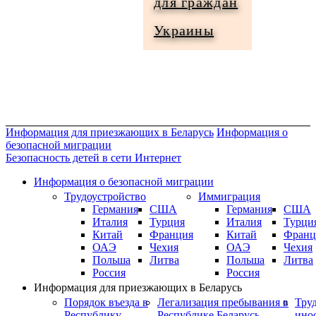
для граждан
Информация
Украины
для
граждан
Украины
Информация для приезжающих в Беларусь
Информация о
безопасной миграции
Безопасность детей в сети Интернет
Информация о безопасной миграции
Трудоустройство
Иммиграция
Германия
США
Германия
США
Италия
Турция
Италия
Турци
Китай
Франция
Китай
Франц
ОАЭ
Чехия
ОАЭ
Чехия
Польша
Литва
Польша
Литва
Россия
Россия
Информация для приезжающих в Беларусь
Порядок въезда в
Легализация пребывания в
Тру
Республику
Республике Беларусь
ино