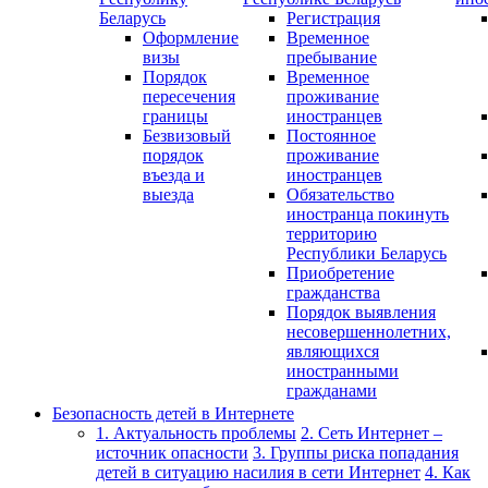
Беларусь
Регистрация
Оформление
Временное
визы
пребывание
Порядок
Временное
пересечения
проживание
границы
иностранцев
Безвизовый
Постоянное
порядок
проживание
въезда и
иностранцев
выезда
Обязательство
иностранца покинуть
территорию
Республики Беларусь
Приобретение
гражданства
Порядок выявления
несовершеннолетних,
являющихся
иностранными
гражданами
Безопасность детей в Интернете
1. Актуальность проблемы
2. Сеть Интернет –
источник опасности
3. Группы риска попадания
детей в ситуацию насилия в сети Интернет
4. Как