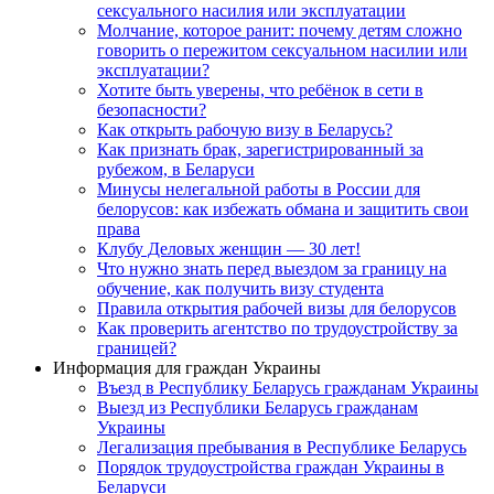
сексуального насилия или эксплуатации
Молчание, которое ранит: почему детям сложно
говорить о пережитом сексуальном насилии или
эксплуатации?
Хотите быть уверены, что ребёнок в сети в
безопасности?
Как открыть рабочую визу в Беларусь?
Как признать брак, зарегистрированный за
рубежом, в Беларуси
Минусы нелегальной работы в России для
белорусов: как избежать обмана и защитить свои
права
Клубу Деловых женщин — 30 лет!
Что нужно знать перед выездом за границу на
обучение, как получить визу студента
Правила открытия рабочей визы для белорусов
Как проверить агентство по трудоустройству за
границей?
Информация для граждан Украины
Въезд в Республику Беларусь гражданам Украины
Выезд из Республики Беларусь гражданам
Украины
Легализация пребывания в Республике Беларусь
Порядок трудоустройства граждан Украины в
Беларуси