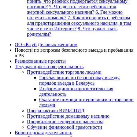
понять, что ребенок подвергается сексуальному
насилию?
5. Что делать, если ребенок стал
жертвой сексуального насилия?
6. Где можно
получить помощь?
7. Как поговорить с ребенком
для предотвращения сексуального насилия, в том
числе в сети Интернет?
8. Что нужно знать
родителям?
ОО «Клуб Деловых женщин»
Новости по вопросам безопасного выезда и пребывания
в РБ
Реализованные проекты
Текущая проектная деятельность
Противодействие торговле людьми
Горячая линия по безопасному выезду,
порядок въезда в Беларусь
Информационно-просветительская
деятельность
Оказание помощи потерпевшим от торговли
людьми
Профилактика ВИЧ/СПИД
Противодействие домашнему насилию
Продвижение гендерного равенства
Обучение финансовой грамотности
Волонтерская деятельность