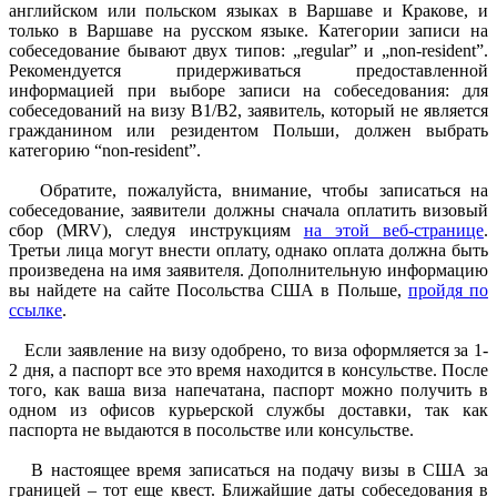
английском или польском языках в Варшаве и Кракове, и
только в Варшаве на русском языке. Категории записи на
собеседование бывают двух типов: „regular” и „non-resident”.
Рекомендуется придерживаться предоставленной
информацией при выборе записи на собеседования: для
собеседований на визу B1/B2, заявитель, который не является
гражданином или резидентом Польши, должен выбрать
категорию “non-resident”.
Обратите, пожалуйста, внимание, чтобы записаться на
собеседование, заявители должны сначала оплатить визовый
сбор (MRV), следуя инструкциям
на этой веб-странице
.
Третьи лица могут внести оплату, однако оплата должна быть
произведена на имя заявителя. Дополнительную информацию
вы найдете на сайте Посольства США в Польше,
пройдя по
ссылке
.
Если заявление на визу одобрено, то виза оформляется за 1-
2 дня, а паспорт все это время находится в консульстве. После
того, как ваша виза напечатана, паспорт можно получить в
одном из офисов курьерской службы доставки, так как
паспорта не выдаются в посольстве или консульстве.
В настоящее время записаться на подачу визы в США за
границей – тот еще квест. Ближайшие даты собеседования в