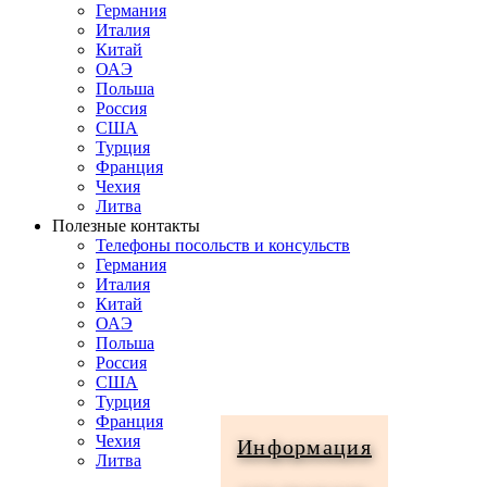
Германия
Италия
Китай
ОАЭ
Польша
Россия
США
Турция
Франция
Чехия
Литва
Полезные контакты
Телефоны посольств и консульств
Германия
Италия
Китай
ОАЭ
Польша
Россия
США
Турция
Франция
Чехия
Информация
Литва