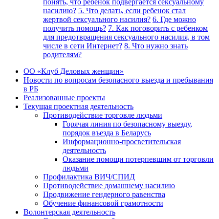
понять, что ребенок подвергается сексуальному
насилию?
5. Что делать, если ребенок стал
жертвой сексуального насилия?
6. Где можно
получить помощь?
7. Как поговорить с ребенком
для предотвращения сексуального насилия, в том
числе в сети Интернет?
8. Что нужно знать
родителям?
ОО «Клуб Деловых женщин»
Новости по вопросам безопасного выезда и пребывания
в РБ
Реализованные проекты
Текущая проектная деятельность
Противодействие торговле людьми
Горячая линия по безопасному выезду,
порядок въезда в Беларусь
Информационно-просветительская
деятельность
Оказание помощи потерпевшим от торговли
людьми
Профилактика ВИЧ/СПИД
Противодействие домашнему насилию
Продвижение гендерного равенства
Обучение финансовой грамотности
Волонтерская деятельность