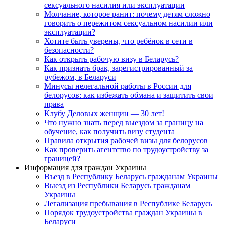
сексуального насилия или эксплуатации
Молчание, которое ранит: почему детям сложно
говорить о пережитом сексуальном насилии или
эксплуатации?
Хотите быть уверены, что ребёнок в сети в
безопасности?
Как открыть рабочую визу в Беларусь?
Как признать брак, зарегистрированный за
рубежом, в Беларуси
Минусы нелегальной работы в России для
белорусов: как избежать обмана и защитить свои
права
Клубу Деловых женщин — 30 лет!
Что нужно знать перед выездом за границу на
обучение, как получить визу студента
Правила открытия рабочей визы для белорусов
Как проверить агентство по трудоустройству за
границей?
Информация для граждан Украины
Въезд в Республику Беларусь гражданам Украины
Выезд из Республики Беларусь гражданам
Украины
Легализация пребывания в Республике Беларусь
Порядок трудоустройства граждан Украины в
Беларуси