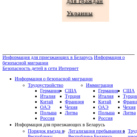
для граждан
Информация
Украины
для
граждан
Украины
Информация для приезжающих в Беларусь
Информация о
безопасной миграции
Безопасность детей в сети Интернет
Информация о безопасной миграции
Трудоустройство
Иммиграция
Германия
США
Германия
США
Италия
Турция
Италия
Турци
Китай
Франция
Китай
Франц
ОАЭ
Чехия
ОАЭ
Чехия
Польша
Литва
Польша
Литва
Россия
Россия
Информация для приезжающих в Беларусь
Порядок въезда в
Легализация пребывания в
Тру
Республику
Республике Беларусь
ино