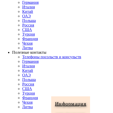
Германия
Италия
Китай
ОАЭ
Польша
Россия
США
Турция
Франция
Чехия
Литва
Полезные контакты
Телефоны посольств и консульств
Германия
Италия
Китай
ОАЭ
Польша
Россия
США
Турция
Франция
Чехия
Информация
Литва