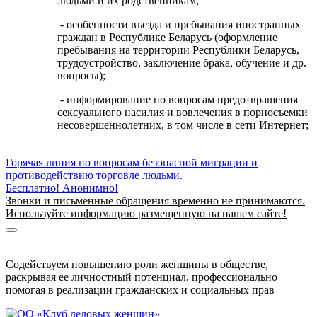
людьми и их родственникам;
- особенности въезда и пребывания иностранных
граждан в Республике Беларусь (оформление
пребывания на территории Республики Беларусь,
трудоустройство, заключение брака, обучение и др.
вопросы);
- информирование по вопросам предотвращения
сексуального насилия и вовлечения в порносъемки
несовершеннолетних, в том числе в сети Интернет;
Горячая линия по вопросам безопасной миграции и
противодействию торговле людьми.
Бесплатно! Анонимно!
Звонки и письменные обращения временно не принимаются.
Используйте информацию размещенную на нашем сайте!
Информация о безопасной миграции
Информация для приезжающих в Беларусь
Содействуем повышению роли женщины в обществе,
раскрывая ее личностный потенциал, профессионально
помогая в реализации гражданских и социальных прав