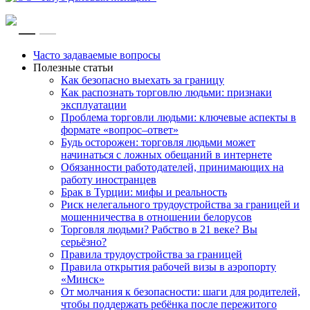
RU
EN
Часто задаваемые вопросы
Полезные статьи
Как безопасно выехать за границу
Как распознать торговлю людьми: признаки
эксплуатации
Проблема торговли людьми: ключевые аспекты в
формате «вопрос–ответ»
Будь осторожен: торговля людьми может
начинаться с ложных обещаний в интернете
Обязанности работодателей, принимающих на
работу иностранцев
Брак в Турции: мифы и реальность
Риск нелегального трудоустройства за границей и
мошенничества в отношении белорусов
Торговля людьми? Рабство в 21 веке? Вы
серьёзно?
Правила трудоустройства за границей
Правила открытия рабочей визы в аэропорту
«Минск»
От молчания к безопасности: шаги для родителей,
чтобы поддержать ребёнка после пережитого