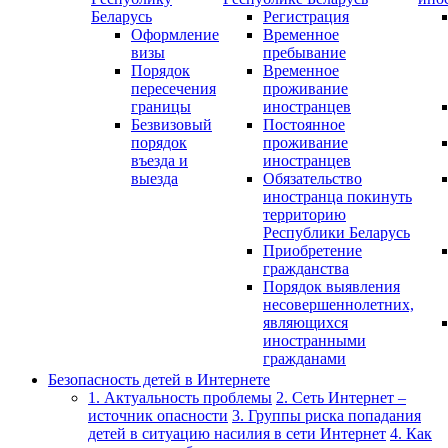
Беларусь
Регистрация
Оформление
Временное
визы
пребывание
Порядок
Временное
пересечения
проживание
границы
иностранцев
Безвизовый
Постоянное
порядок
проживание
въезда и
иностранцев
выезда
Обязательство
иностранца покинуть
территорию
Республики Беларусь
Приобретение
гражданства
Порядок выявления
несовершеннолетних,
являющихся
иностранными
гражданами
Безопасность детей в Интернете
1. Актуальность проблемы
2. Сеть Интернет –
источник опасности
3. Группы риска попадания
детей в ситуацию насилия в сети Интернет
4. Как