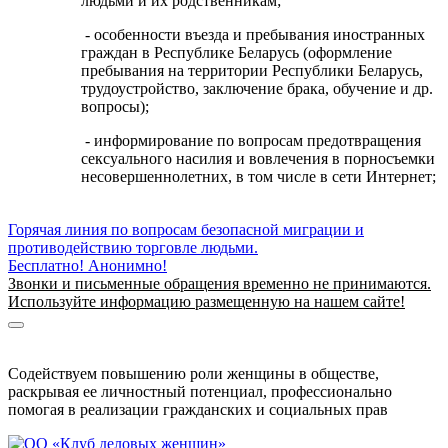
людьми и их родственникам;
- особенности въезда и пребывания иностранных
граждан в Республике Беларусь (оформление
пребывания на территории Республики Беларусь,
трудоустройство, заключение брака, обучение и др.
вопросы);
- информирование по вопросам предотвращения
сексуального насилия и вовлечения в порносъемки
несовершеннолетних, в том числе в сети Интернет;
Горячая линия по вопросам безопасной миграции и
противодействию торговле людьми.
Бесплатно! Анонимно!
Звонки и письменные обращения временно не принимаются.
Используйте информацию размещенную на нашем сайте!
Информация о безопасной миграции
Информация для приезжающих в Беларусь
Содействуем повышению роли женщины в обществе,
раскрывая ее личностный потенциал, профессионально
помогая в реализации гражданских и социальных прав