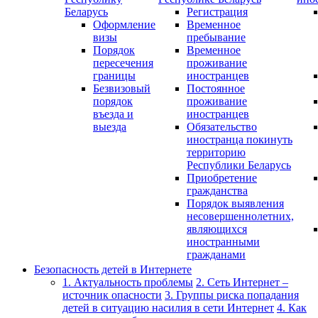
Беларусь
Регистрация
Оформление
Временное
визы
пребывание
Порядок
Временное
пересечения
проживание
границы
иностранцев
Безвизовый
Постоянное
порядок
проживание
въезда и
иностранцев
выезда
Обязательство
иностранца покинуть
территорию
Республики Беларусь
Приобретение
гражданства
Порядок выявления
несовершеннолетних,
являющихся
иностранными
гражданами
Безопасность детей в Интернете
1. Актуальность проблемы
2. Сеть Интернет –
источник опасности
3. Группы риска попадания
детей в ситуацию насилия в сети Интернет
4. Как