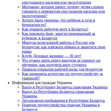
сексуального насилия или эксплуатации
Молчание, которое ранит: почему детям сложно
говорить о пережитом сексуальном насилии или
эксплуатации?
Хотите быть уверены, что ребёнок в сети в
безопасности?
Как открыть рабочую визу в Беларусь?
Как признать брак, зарегистрированный за
рубежом, в Беларуси
Минусы нелегальной работы в России для
белорусов: как избежать обмана и защитить свои
права
Клубу Деловых женщин — 30 лет!
Что нужно знать перед выездом за границу на
обучение, как получить визу студента
Правила открытия рабочей визы для белорусов
Как проверить агентство по трудоустройству за
границей?
Информация для граждан Украины
Въезд в Республику Беларусь гражданам Украины
Выезд из Республики Беларусь гражданам
Украины
Легализация пребывания в Республике Беларусь
Порядок трудоустройства граждан Украины в
Беларуси