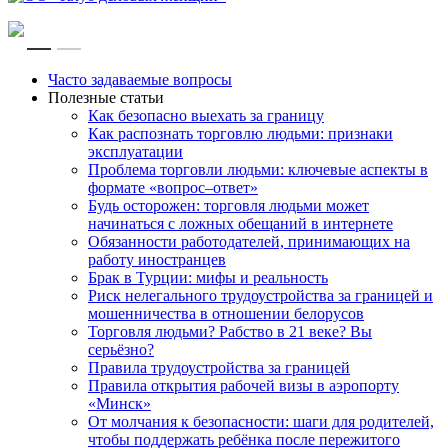
RU
EN
Часто задаваемые вопросы
Полезные статьи
Как безопасно выехать за границу
Как распознать торговлю людьми: признаки
эксплуатации
Проблема торговли людьми: ключевые аспекты в
формате «вопрос–ответ»
Будь осторожен: торговля людьми может
начинаться с ложных обещаний в интернете
Обязанности работодателей, принимающих на
работу иностранцев
Брак в Турции: мифы и реальность
Риск нелегального трудоустройства за границей и
мошенничества в отношении белорусов
Торговля людьми? Рабство в 21 веке? Вы
серьёзно?
Правила трудоустройства за границей
Правила открытия рабочей визы в аэропорту
«Минск»
От молчания к безопасности: шаги для родителей,
чтобы поддержать ребёнка после пережитого