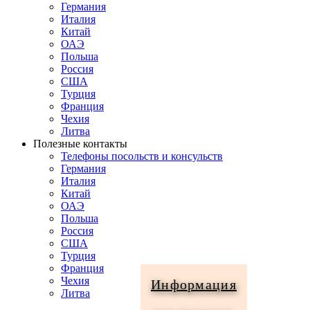
Германия
Италия
Китай
ОАЭ
Польша
Россия
США
Турция
Франция
Чехия
Литва
Полезные контакты
Телефоны посольств и консульств
Германия
Италия
Китай
ОАЭ
Польша
Россия
США
Турция
Франция
Чехия
Информация
Литва