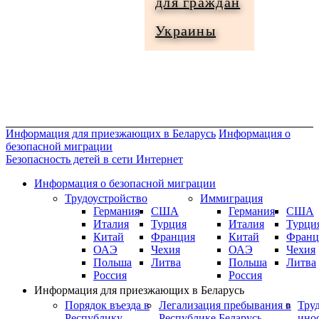
для граждан
Информация
Украины
для
граждан
Украины
Информация для приезжающих в Беларусь
Информация о
безопасной миграции
Безопасность детей в сети Интернет
Информация о безопасной миграции
Трудоустройство
Иммиграция
Германия
США
Германия
США
Италия
Турция
Италия
Турци
Китай
Франция
Китай
Франц
ОАЭ
Чехия
ОАЭ
Чехия
Польша
Литва
Польша
Литва
Россия
Россия
Информация для приезжающих в Беларусь
Порядок въезда в
Легализация пребывания в
Тру
Республику
Республике Беларусь
ино