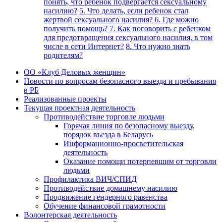
понять, что ребенок подвергается сексуальному
насилию?
5. Что делать, если ребенок стал
жертвой сексуального насилия?
6. Где можно
получить помощь?
7. Как поговорить с ребенком
для предотвращения сексуального насилия, в том
числе в сети Интернет?
8. Что нужно знать
родителям?
ОО «Клуб Деловых женщин»
Новости по вопросам безопасного выезда и пребывания
в РБ
Реализованные проекты
Текущая проектная деятельность
Противодействие торговле людьми
Горячая линия по безопасному выезду,
порядок въезда в Беларусь
Информационно-просветительская
деятельность
Оказание помощи потерпевшим от торговли
людьми
Профилактика ВИЧ/СПИД
Противодействие домашнему насилию
Продвижение гендерного равенства
Обучение финансовой грамотности
Волонтерская деятельность